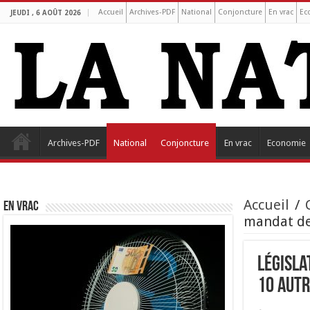
Accueil
Archives-PDF
National
Conjoncture
En vrac
Ec
JEUDI , 6 AOÛT 2026
Archives-PDF
National
Conjoncture
En vrac
Economie
Accueil
/
EN VRAC
mandat de 
Législa
10 autr