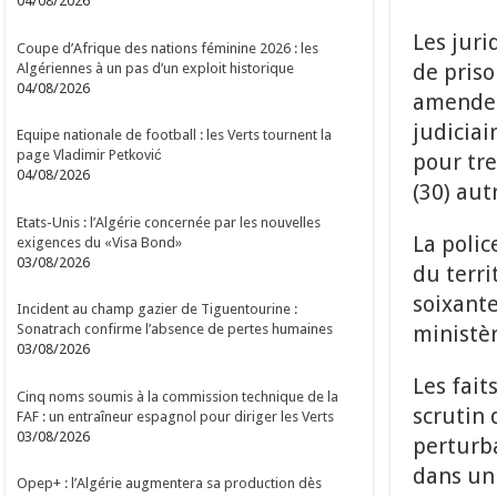
04/08/2026
Les juri
Coupe d’Afrique des nations féminine 2026 : les
de priso
Algériennes à un pas d’un exploit historique
04/08/2026
amende a
judicia
Equipe nationale de football : les Verts tournent la
page Vladimir Petković
pour tre
04/08/2026
(30) aut
Etats-Unis : l’Algérie concernée par les nouvelles
La polic
exigences du «Visa Bond»
03/08/2026
du terri
soixante
Incident au champ gazier de Tiguentourine :
ministèr
Sonatrach confirme l’absence de pertes humaines
03/08/2026
Les fait
Cinq noms soumis à la commission technique de la
scrutin 
FAF : un entraîneur espagnol pour diriger les Verts
03/08/2026
perturba
dans un 
Opep+ : l’Algérie augmentera sa production dès