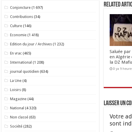
Related Arti
Conjoncture
(1 697)
Contributions
(34)
Culture
(146)
Economie
(1 418)
Edition du jour / Archives
(1 232)
Saluée par 
En vrac
(465)
en Algérie 
la DZ Mafi
International
(1 208)
Il ya 9 heure
journal quotidien
(634)
La Une
(4)
Loisirs
(8)
Magazine
(44)
Laisser un c
National
(4 320)
Votre ad
Non classé
(63)
sont in
Société
(282)