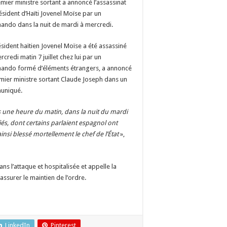
mier ministre sortant a annoncé l’assassinat
ésident d’Haïti Jovenel Moïse par un
ndo dans la nuit de mardi à mercredi.
ésident haïtien Jovenel Moïse a été assassiné
rcredi matin 7 juillet chez lui par un
ndo formé d’éléments étrangers, a annoncé
emier ministre sortant Claude Joseph dans un
uniqué.
 une heure du matin, dans la nuit du mardi
iés, dont certains parlaient espagnol ont
insi blessé mortellement le chef de l’État
»,
ns l’attaque et hospitalisée et appelle la
assurer le maintien de l’ordre.
LinkedIn
Pinterest