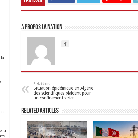
Parteger
A propos LA NATION
s
 la
s
Précédent
Situation épidémique en Algérie :
des scientifiques plaident pour
un confinement strict
Related Articles
nes
e la
rts