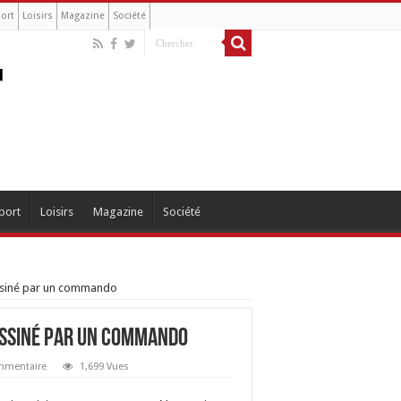
ort
Loisirs
Magazine
Société
port
Loisirs
Magazine
Société
assiné par un commando
sassiné par un commando
ommentaire
1,699 Vues