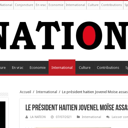
National
Conjoncture
En vrac
Economie
International
Culture
Contributions
Sp
ture
En vrac
Economie
International
Culture
Contributions
S
Accueil
/
International
/
Le président haitien Jovenel Moïse ass
Le président haitien Jovenel Moïse as
LA NATION
07/07/2021
International
Laisser c