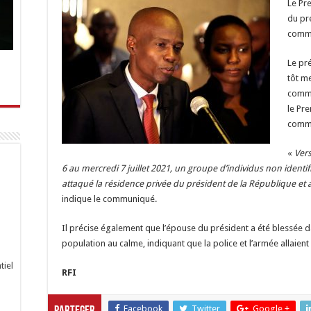
Le Pre
du pr
comma
Le pr
tôt me
comma
le Pr
comm
«
Vers
6 au mercredi 7 juillet 2021, un groupe d’individus non identif
attaqué la résidence privée du président de la République et a
indique le communiqué.
Il précise également que l’épouse du président a été blessée da
population au calme, indiquant que la police et l’armée allaient 
tiel
RFI
Facebook
Twitter
Google +