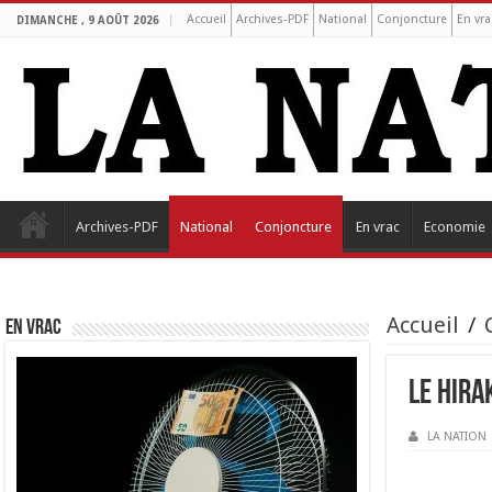
Accueil
Archives-PDF
National
Conjoncture
En vra
DIMANCHE , 9 AOÛT 2026
Archives-PDF
National
Conjoncture
En vrac
Economie
Accueil
/
EN VRAC
Le Hira
LA NATION