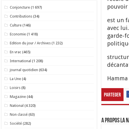
pouvoir
Conjoncture
(1 697)
Contributions
(34)
est un f
Culture
(146)
avec lui
Economie
(1 418)
garde-fo
politiqu
Edition du jour / Archives
(1 232)
En vrac
(465)
structur
International
(1 208)
décantat
journal quotidien
(634)
Hamma 
La Une
(4)
Loisirs
(8)
Parteger
Magazine
(44)
National
(4 320)
Non classé
(63)
A propos LA N
Société
(282)