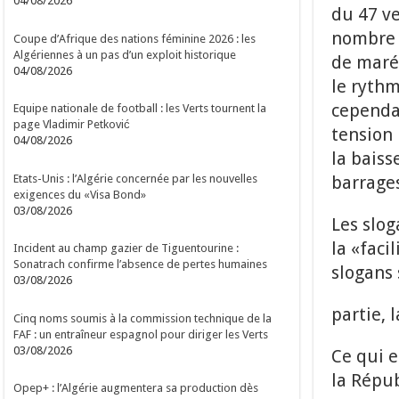
04/08/2026
du 47 v
nombre d
Coupe d’Afrique des nations féminine 2026 : les
Algériennes à un pas d’un exploit historique
de maré
04/08/2026
le rythm
cependan
Equipe nationale de football : les Verts tournent la
page Vladimir Petković
tension 
04/08/2026
la baiss
Etats-Unis : l’Algérie concernée par les nouvelles
barrages
exigences du «Visa Bond»
03/08/2026
Les slog
la «faci
Incident au champ gazier de Tiguentourine :
Sonatrach confirme l’absence de pertes humaines
slogans 
03/08/2026
partie, 
Cinq noms soumis à la commission technique de la
FAF : un entraîneur espagnol pour diriger les Verts
03/08/2026
Ce qui e
la Répub
Opep+ : l’Algérie augmentera sa production dès