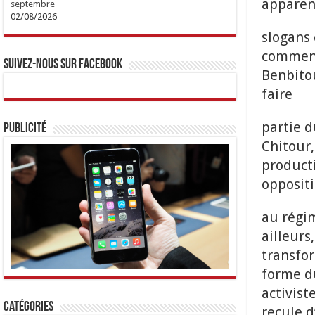
apparen
septembre
02/08/2026
slogans 
commence
Suivez-nous sur Facebook
Benbitou
faire
partie d
Publicité
Chitour,
product
opposit
au régim
ailleurs
transfor
forme du
activist
Catégories
recule d