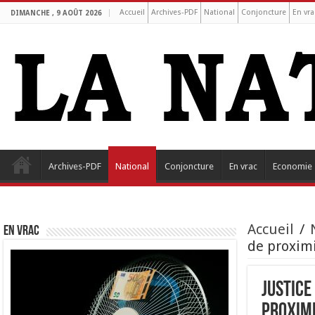
Accueil
Archives-PDF
National
Conjoncture
En vra
DIMANCHE , 9 AOÛT 2026
Archives-PDF
National
Conjoncture
En vrac
Economie
Accueil
/
EN VRAC
de proximi
Justice
proximi