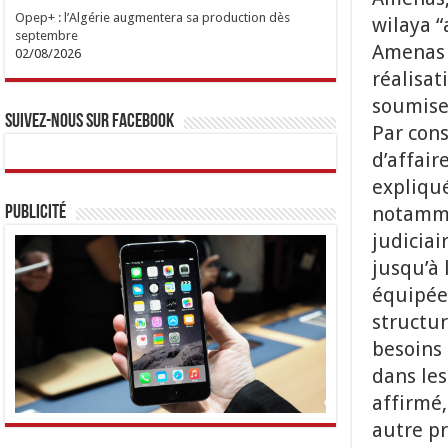
Opep+ : l’Algérie augmentera sa production dès
wilaya “
septembre
Amenas d
02/08/2026
réalisat
soumise 
Suivez-nous sur Facebook
Par con
d’affaire
expliqué
notamme
Publicité
judiciai
jusqu’à 
équipées
structu
besoins 
dans les
affirmé,
autre pr