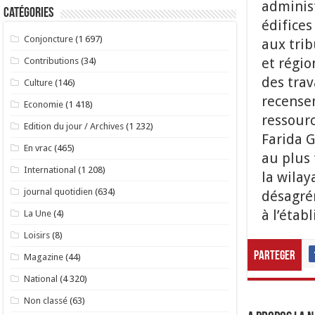
administ
Catégories
édifices
Conjoncture
(1 697)
aux trib
et régio
Contributions
(34)
des trav
Culture
(146)
recensem
Economie
(1 418)
ressour
Edition du jour / Archives
(1 232)
Farida G
En vrac
(465)
au plus 
International
(1 208)
la wilay
journal quotidien
(634)
désagrém
à l’étab
La Une
(4)
Loisirs
(8)
Parteger
Magazine
(44)
National
(4 320)
Non classé
(63)