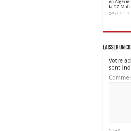
en Algérie 
la DZ Mafi
Il ya 3 jours
Laisser un c
Votre ad
sont in
Commen
Nom
*