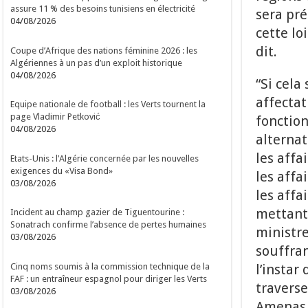
assure 11 % des besoins tunisiens en électricité
sera pr
04/08/2026
cette lo
dit.
Coupe d’Afrique des nations féminine 2026 : les
Algériennes à un pas d’un exploit historique
04/08/2026
“Si cela
affectat
Equipe nationale de football : les Verts tournent la
page Vladimir Petković
fonction
04/08/2026
alterna
les affa
Etats-Unis : l’Algérie concernée par les nouvelles
exigences du «Visa Bond»
les affa
03/08/2026
les affa
mettant 
Incident au champ gazier de Tiguentourine :
Sonatrach confirme l’absence de pertes humaines
ministr
03/08/2026
souffran
Cinq noms soumis à la commission technique de la
l’instar
FAF : un entraîneur espagnol pour diriger les Verts
traverse
03/08/2026
Amenas, 