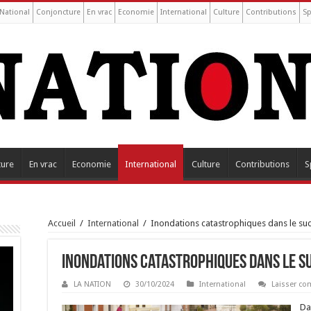
National
Conjoncture
En vrac
Economie
International
Culture
Contributions
Sp
ture
En vrac
Economie
International
Culture
Contributions
S
Accueil
/
International
/
Inondations catastrophiques dans le su
Inondations catastrophiques dans le su
LA NATION
30/10/2024
International
Laisser c
Da