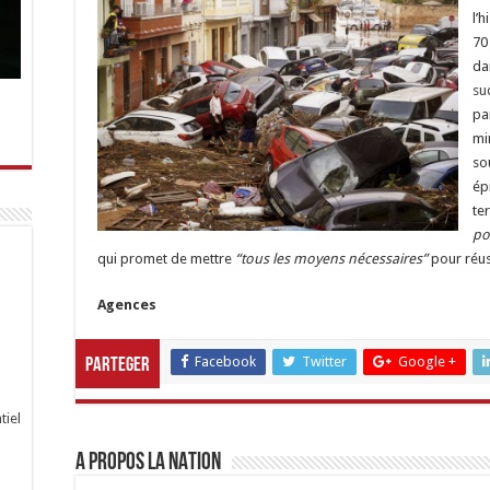
l’
70
da
su
pa
mi
sou
ép
te
po
qui promet de mettre
“tous les moyens nécessaires”
pour réus
Agences
Facebook
Twitter
Google +
Parteger
tiel
A propos LA NATION