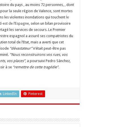
histoire du pays , au moins 72 personnes, , dont
 pour la seule région de Valence, sont mortes
ns les violentes inondations qui touchent
le
d-est de l’Espagne
, selon un bilan provisoire
rtagé les services de secours. Le Premier
nistre espagnol a assuré ses compatriotes du
tien total de l’Etat, mais a averti que cet
isode
“dévastateur”
n’était peut-être pas
rminé.
“Nous reconstruirons vos rues, vos
nts, vos places”
, a poursuivi Pedro Sánchez,
sir à se
“remettre de cette tragédie”
.
LinkedIn
Pinterest