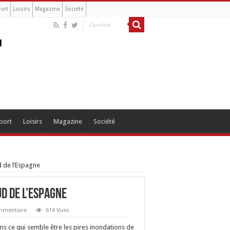
ort
Loisirs
Magazine
Société
port
Loisirs
Magazine
Société
d de l’Espagne
d de l’Espagne
ommentaire
614 Vues
ns ce qui semble être les pires inondations de