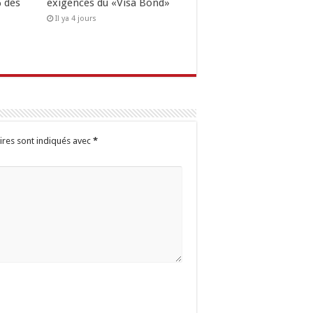
 des
exigences du «Visa Bond»
Il ya 4 jours
ires sont indiqués avec
*