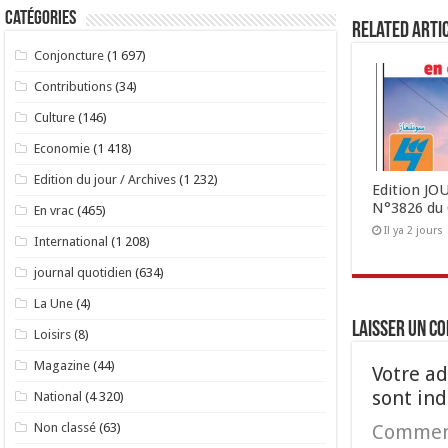
Catégories
Related Arti
Conjoncture
(1 697)
Contributions
(34)
Culture
(146)
Economie
(1 418)
Edition du jour / Archives
(1 232)
Edition J
N°3826 du 
En vrac
(465)
Il ya 2 jours
International
(1 208)
journal quotidien
(634)
La Une
(4)
Laisser un c
Loisirs
(8)
Magazine
(44)
Votre ad
sont in
National
(4 320)
Commen
Non classé
(63)