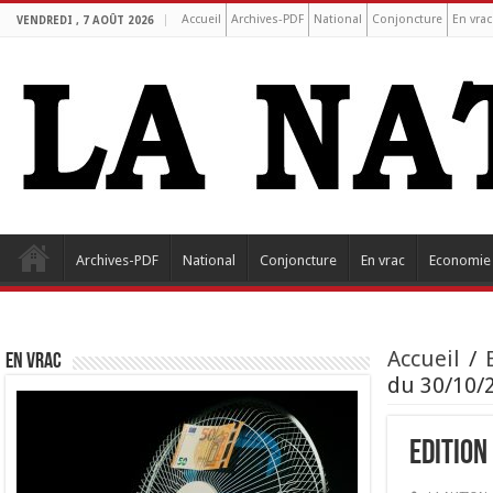
Accueil
Archives-PDF
National
Conjoncture
En vrac
VENDREDI , 7 AOÛT 2026
Archives-PDF
National
Conjoncture
En vrac
Economie
Accueil
/
EN VRAC
du 30/10/2
Edition