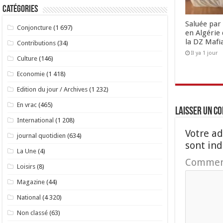
Catégories
Saluée par 
Conjoncture
(1 697)
en Algérie 
la DZ Mafi
Contributions
(34)
Il ya 1 jour
Culture
(146)
Economie
(1 418)
Edition du jour / Archives
(1 232)
En vrac
(465)
Laisser un c
International
(1 208)
Votre ad
journal quotidien
(634)
sont in
La Une
(4)
Commen
Loisirs
(8)
Magazine
(44)
National
(4 320)
Non classé
(63)