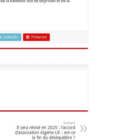
de la banlieue sud de Beyrouth et de la
LinkedIn
Pinterest
Suivant
Il sera révisé en 2025 : l’accord
d’association Algérie-UE : est-ce
la fin du déséquilibre ?