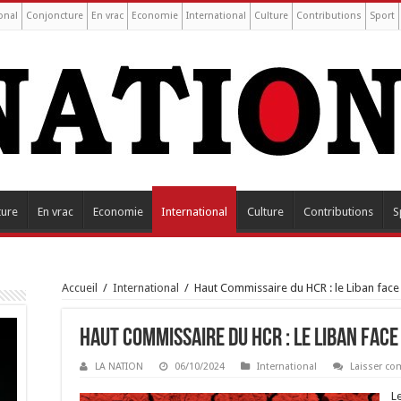
onal
Conjoncture
En vrac
Economie
International
Culture
Contributions
Sport
ture
En vrac
Economie
International
Culture
Contributions
S
Accueil
/
International
/
Haut Commissaire du HCR : le Liban face à
Haut Commissaire du HCR : le Liban face
LA NATION
06/10/2024
International
Laisser c
L