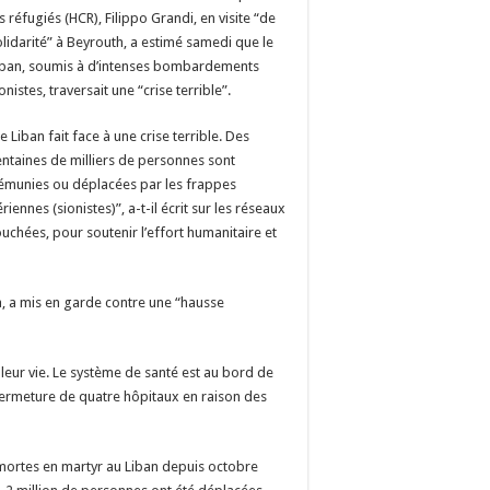
s réfugiés (HCR), Filippo Grandi, en visite “de
olidarité” à Beyrouth, a estimé samedi que le
iban, soumis à d’intenses bombardements
onistes, traversait une “crise terrible”.
e Liban fait face à une crise terrible. Des
entaines de milliers de personnes sont
émunies ou déplacées par les frappes
riennes (sionistes)”, a-t-il écrit sur les réseaux
ouchées, pour soutenir l’effort humanitaire et
a, a mis en garde contre une “hausse
de leur vie. Le système de santé est au bord de
 fermeture de quatre hôpitaux en raison des
 mortes en martyr au Liban depuis octobre