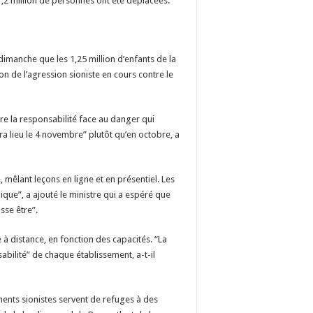
1,2 million de personnes ont été déplacées.
dimanche que les 1,25 million d’enfants de la
on de l’agression sioniste en cours contre le
re la responsabilité face au danger qui
ra lieu le 4 novembre” plutôt qu’en octobre, a
mêlant leçons en ligne et en présentiel. Les
ique”, a ajouté le ministre qui a espéré que
sse être”.
 à distance, en fonction des capacités. “La
bilité” de chaque établissement, a-t-il
nts sionistes servent de refuges à des