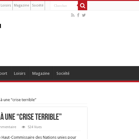
Loisirs
Magazine
Société
port
Loisirs
Magazine
Société
 une “crise terrible”
 à une “crise terrible”
ommentaire
524 Vues
e Haut-Commissaire des Nations unies pour