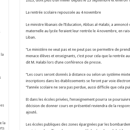
2023, dont plus d’un millier depuis le 23 septembre et environ 
La rentrée scolaire repoussée au 4 novembre
Le ministre libanais de l’Education, Abbas al-Halabi, a annoncé 
maternelle au lycée feraient leur rentrée le 4 novembre, en rais
s
Liban.
“Le ministère ne veut pas et ne peut pas se permettre de prend
 la
menace élèves et enseignants, c’est pour cela que la rentrée au
dit M. Halabi lors d’une conférence de presse.
“Les cours seront donnés à distance ou selon un système mixte, 
s
inscriptions dans les établissements se feront par voie électron
“l’année scolaire ne sera pas perdue, aussi difficile que cela pui
Et dans les écoles privées, l’enseignement pourra se poursuivre
nes
décision de donner cours en présentiel reviendra de la responsa
ajouté.
e la
Les écoles publiques des zones épargnées par les bombardeme
rts