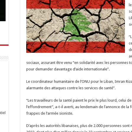
le
s
L
si
“L
c
d
aé
sociaux, assurant être venu “en solidarité avec les personnes t
pour demander davantage d’aide internationale”.
Le coordinateur humanitaire de l’ONU pour le Liban, Imran Riz
alarmante des attaques contre les services de santé”.
“Les travailleurs de la santé paient le prix le plus lourd, celui 
l’effondrement”, a-t-il averti, au lendemain de l’annonce de la
tiel
frappes de l’armée sioniste.
D’après les autorités libanaises, plus de 2.000 personnes sont