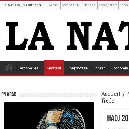
Accueil
Archives-PDF
National
Conjoncture
En vra
DIMANCHE , 9 AOÛT 2026
Archives-PDF
National
Conjoncture
En vrac
Economie
Accueil
/
EN VRAC
fixée
Hadj 20