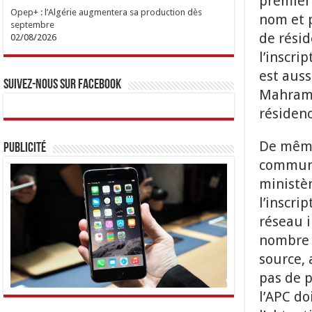
premier 
Opep+ : l’Algérie augmentera sa production dès
nom et p
septembre
de rési
02/08/2026
l’inscri
est auss
Suivez-nous sur Facebook
Mahram,
résiden
De même 
Publicité
commune.
ministèr
l’inscri
réseau i
nombre 
source, 
pas de p
l’APC d