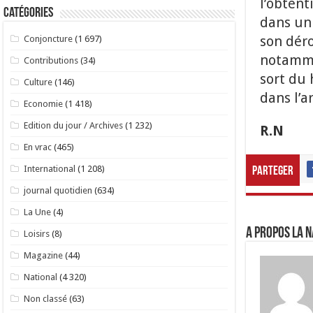
l’obtent
Catégories
dans un 
son déro
Conjoncture
(1 697)
notamme
Contributions
(34)
sort du 
Culture
(146)
dans l’a
Economie
(1 418)
Edition du jour / Archives
(1 232)
R.N
En vrac
(465)
International
(1 208)
Parteger
journal quotidien
(634)
La Une
(4)
A propos LA N
Loisirs
(8)
Magazine
(44)
National
(4 320)
Non classé
(63)