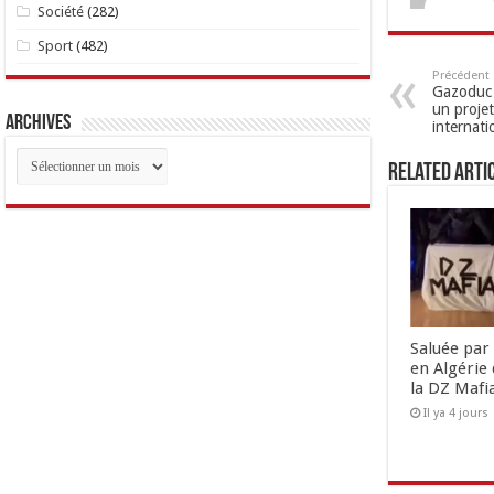
Société
(282)
Sport
(482)
Précédent
Gazoduc 
un projet
Archives
internati
Archives
Related Arti
Saluée par 
en Algérie 
la DZ Mafi
Il ya 4 jours