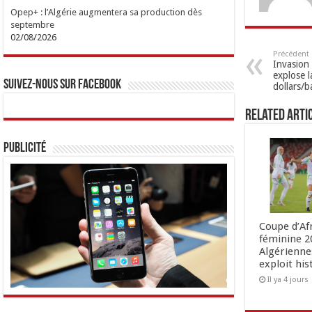
Opep+ : l’Algérie augmentera sa production dès
septembre
02/08/2026
Précédent
Invasion 
explose l
Suivez-nous sur Facebook
dollars/ba
Related Arti
Publicité
Coupe d’Af
féminine 20
Algérienne
exploit his
Il ya 4 jours