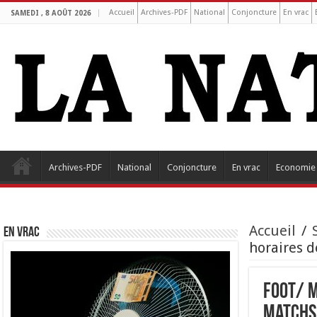
Accueil
Archives-PDF
National
Conjoncture
En vrac
SAMEDI , 8 AOÛT 2026
Archives-PDF
National
Conjoncture
En vrac
Economie
Accueil
/
EN VRAC
horaires 
Foot/ M
matchs