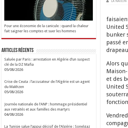
LA NATION
faisaie
United 
Pour une économie de la canicule : quand la chaleur
fait saigner les comptes et suer les hommes
bunker 
passé en
drapeau
Articles Récents
Saluée par Paris : arrestation en Algérie d’un suspect
Alors q
clé de la DZ Mafia
05/08/2026
Maison-B
et des b
Crise de Ceuta : l’accusateur de l’Algérie est un agent
United 
du Makhzen
05/08/2026
souterra
fonction
Journée nationale de l’ANP : hommage présidentiel
aux retraités et aux familles des martyrs
Vendred
04/08/2026
compagni
La Tunisie salue l’appui décisif de l’Algérie : Sonelgaz