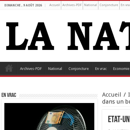
Accueil
Archives-PDF
National
Conjoncture
En vra
DIMANCHE , 9 AOÛT 2026
Archives-PDF
National
Conjoncture
En vrac
Economie
Accueil
/
EN VRAC
dans un b
Etat-Un