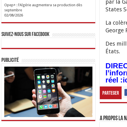
par la 
Opep+ : l’Algérie augmentera sa production dès
States S
septembre
02/08/2026
La colèr
George F
Suivez-nous sur Facebook
Des mill
États.
Publicité
DIRECT
l’info
réel :
i
Parteger
A propos LA N