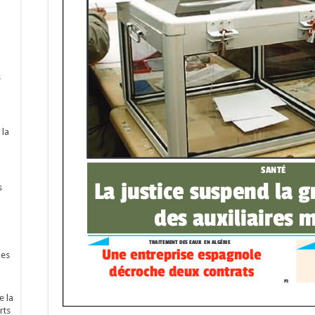
s
 la
s
nes
e la
rts