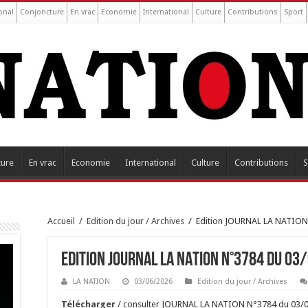
onal
Conjoncture
En vrac
Economie
International
Culture
Contributions
Sport
ture
En vrac
Economie
International
Culture
Contributions
S
Accueil
/
Edition du jour / Archives
/
Edition JOURNAL LA NATION
Edition JOURNAL LA NATION N°3784 du 03
LA NATION
03/06/2026
Edition du jour / Archives
Tél
é
charger
/ consulter JOURNAL LA NATION N°3784 du 03/