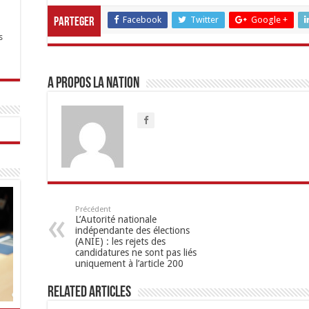
Facebook
Twitter
Google +
Parteger
s
A propos LA NATION
Précédent
L’Autorité nationale
indépendante des élections
(ANIE) : les rejets des
candidatures ne sont pas liés
uniquement à l’article 200
Related Articles