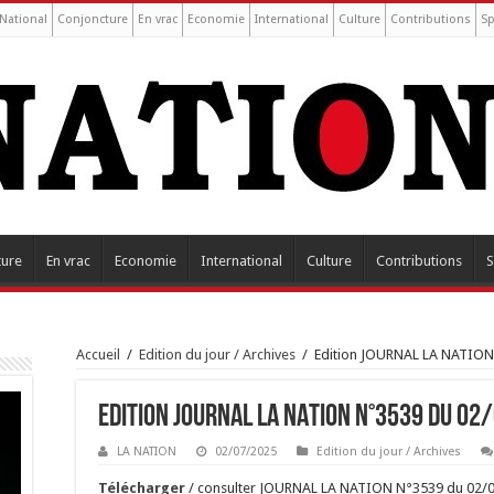
National
Conjoncture
En vrac
Economie
International
Culture
Contributions
Sp
ture
En vrac
Economie
International
Culture
Contributions
S
Accueil
/
Edition du jour / Archives
/
Edition JOURNAL LA NATION
Edition JOURNAL LA NATION N°3539 du 02
LA NATION
02/07/2025
Edition du jour / Archives
Tél
é
charger
/ consulter JOURNAL LA NATION N°3539 du 02/