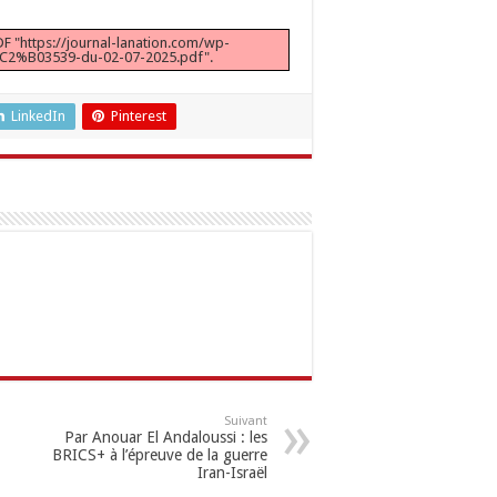
DF "https://journal-lanation.com/wp-
%C2%B03539-du-02-07-2025.pdf".
LinkedIn
Pinterest
Suivant
Par Anouar El Andaloussi : les
BRICS+ à l’épreuve de la guerre
Iran-Israël