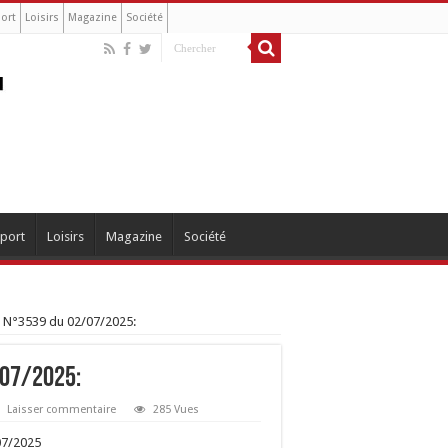
ort
Loisirs
Magazine
Société
port
Loisirs
Magazine
Société
 N°3539 du 02/07/2025:
/07/2025:
Laisser commentaire
285 Vues
07/2025