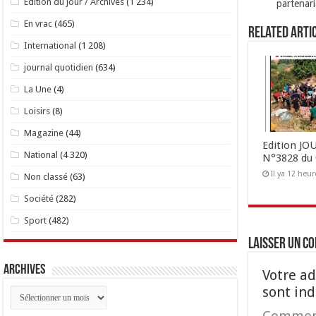
Edition du jour / Archives
(1 234)
partenar
En vrac
(465)
Related Arti
International
(1 208)
journal quotidien
(634)
La Une
(4)
Loisirs
(8)
Magazine
(44)
Edition J
National
(4 320)
N°3828 du 
Il ya 12 heur
Non classé
(63)
Société
(282)
Sport
(482)
Laisser un c
Archives
Votre ad
sont in
Archives
Commen