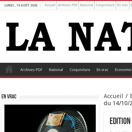
Accueil
Archives-PDF
National
Conjoncture
En vrac
LUNDI , 10 AOÛT 2026
Archives-PDF
National
Conjoncture
En vrac
Economie
Accueil
/
EN VRAC
du 14/10/2
Edition