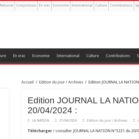
National
Conjoncture
En vrac
Economie
International
Culture
Contributions
Sp
ture
En vrac
Economie
International
Culture
Contributions
S
Accueil
/
Edition du jour / Archives
/
Edition JOURNAL LA NATION
Edition JOURNAL LA NATIO
20/04/2024 :
LA NATION
21/04/2024
Edition du jour / Archives
Télécharger
/ consulter JOURNAL LA NATION N°3231 du 20/