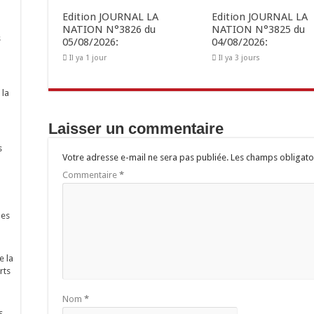
Edition JOURNAL LA
Edition JOURNAL LA
NATION N°3826 du
NATION N°3825 du
s
05/08/2026:
04/08/2026:
Il ya 1 jour
Il ya 3 jours
 la
Laisser un commentaire
s
Votre adresse e-mail ne sera pas publiée.
Les champs obligato
Commentaire
*
nes
e la
rts
Nom
*
s