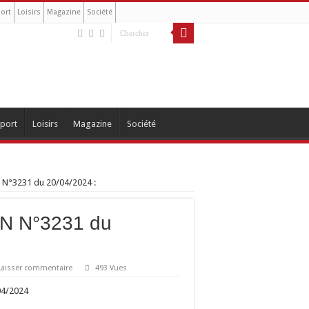
ort
Loisirs
Magazine
Société
port
Loisirs
Magazine
Société
 N°3231 du 20/04/2024 :
N N°3231 du
Laisser commentaire
493 Vues
04/2024