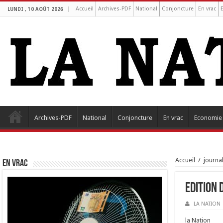
Accueil
Archives-PDF
National
Conjoncture
En vrac
LUNDI , 10 AOÛT 2026
Archives-PDF
National
Conjoncture
En vrac
Economie
Accueil
/
journa
EN VRAC
Edition 
LA NATION
la Nation