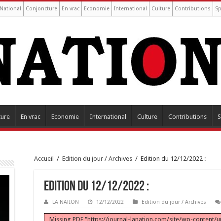
National
Conjoncture
En vrac
Economie
International
Culture
Contributions
Sp
ture
En vrac
Economie
International
Culture
Contributions
S
Accueil
/
Edition du jour / Archives
/
Edition du 12/12/2022 :
Edition du 12/12/2022 :
LA NATION
12/12/2022
Edition du jour / Archives
Missing PDF "https://journal-lanation.com/site/wp-content