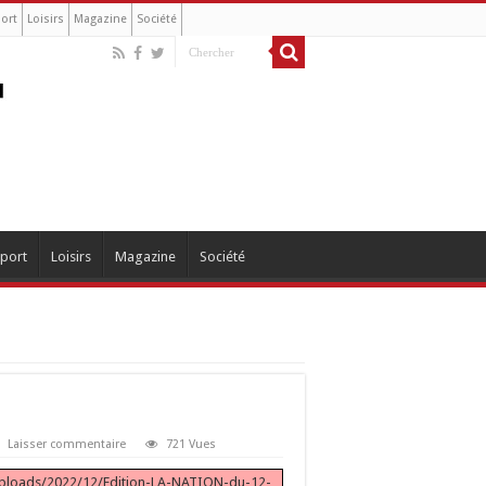
ort
Loisirs
Magazine
Société
port
Loisirs
Magazine
Société
Laisser commentaire
721 Vues
/uploads/2022/12/Edition-LA-NATION-du-12-