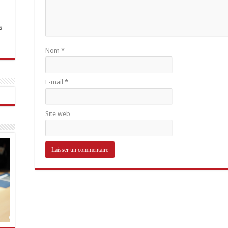
s
Nom
*
E-mail
*
Site web