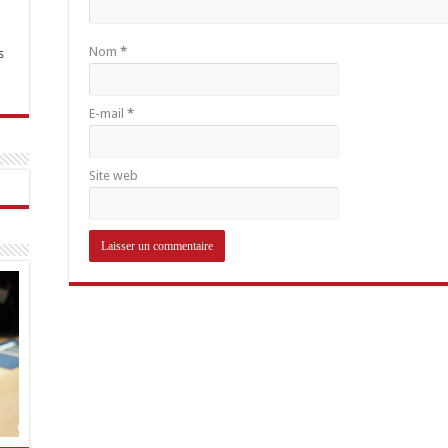
Nom
*
s
E-mail
*
Site web