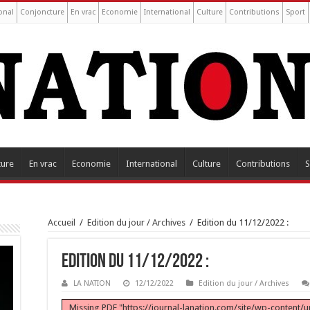
onal
Conjoncture
En vrac
Economie
International
Culture
Contributions
Sport
ture
En vrac
Economie
International
Culture
Contributions
S
Accueil
/
Edition du jour / Archives
/
Edition du 11/12/2022 :
Edition du 11/12/2022 :
LA NATION
12/12/2022
Edition du jour / Archives
Missing PDF "https://journal-lanation.com/site/wp-content