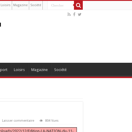
Loisirs
Magazine
Société
port
Loisirs
Magazine
Société
Laisser commentaire
804 Vues
/uploads/2022/12/Edition-LA-NATION-du-11-