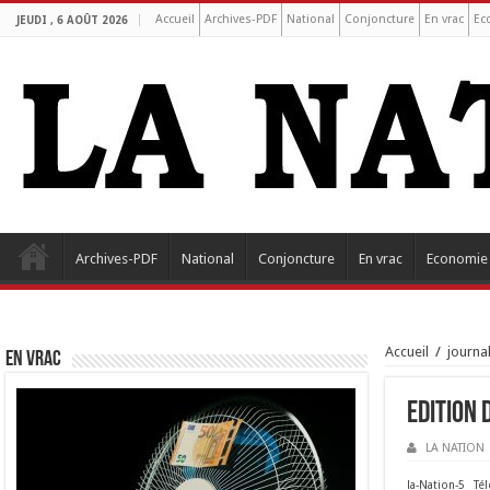
Accueil
Archives-PDF
National
Conjoncture
En vrac
Ec
JEUDI , 6 AOÛT 2026
Archives-PDF
National
Conjoncture
En vrac
Economie
Accueil
/
journa
EN VRAC
Edition
LA NATION
la-Nation-5
Tél