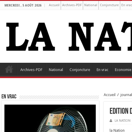
Accueil
Archives-PDF
National
Conjoncture
En vra
MERCREDI , 5 AOÛT 2026
Archives-PDF
National
Conjoncture
En vrac
Economie
Accueil
/
journa
EN VRAC
Edition 
LA NATION
la Nation