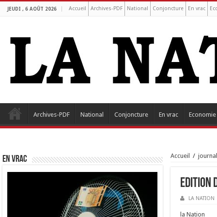
Accueil
Archives-PDF
National
Conjoncture
En vrac
Ec
JEUDI , 6 AOÛT 2026
Archives-PDF
National
Conjoncture
En vrac
Economie
Accueil
/
journa
EN VRAC
Edition 
LA NATION
la Nation