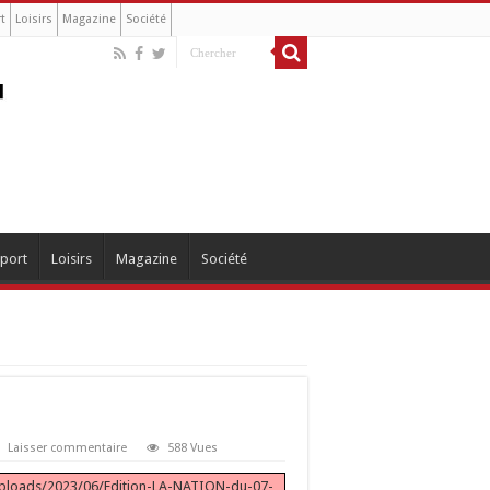
t
Loisirs
Magazine
Société
port
Loisirs
Magazine
Société
Laisser commentaire
588 Vues
/uploads/2023/06/Edition-LA-NATION-du-07-