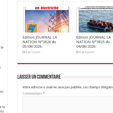
s
Edition JOURNAL LA
Edition JOURNAL LA
NATION N°3826 du
NATION N°3825 du
05/08/2026:
04/08/2026:
 la
Il ya 3 jours
Il ya 4 jours
s
Laisser un commentaire
Votre adresse e-mail ne sera pas publiée.
Les champs obligato
nes
Commentaire
*
e la
rts