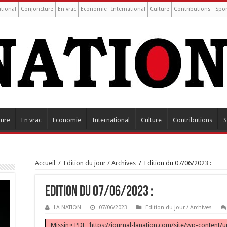
tional
Conjoncture
En vrac
Economie
International
Culture
Contributions
Spor
ture
En vrac
Economie
International
Culture
Contributions
S
Accueil
/
Edition du jour / Archives
/
Edition du 07/06/2023 :
Edition du 07/06/2023 :
LA NATION
07/06/2023
Edition du jour / Archives
Missing PDF "https://journal-lanation.com/site/wp-content