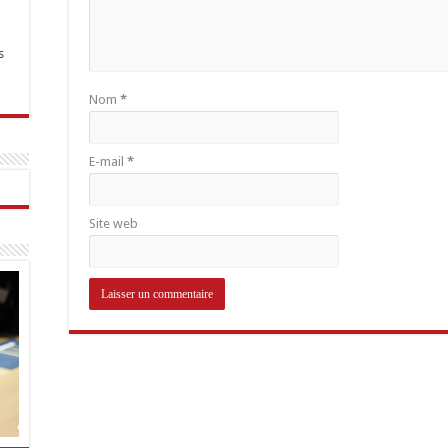
s
Nom
*
E-mail
*
Site web