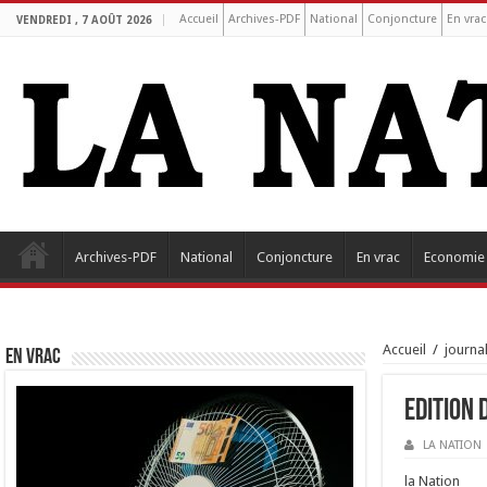
Accueil
Archives-PDF
National
Conjoncture
En vrac
VENDREDI , 7 AOÛT 2026
Archives-PDF
National
Conjoncture
En vrac
Economie
Accueil
/
journa
EN VRAC
Edition 
LA NATION
la Nation