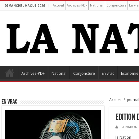
Accueil
Archives-PDF
National
Conjoncture
En vra
DIMANCHE , 9 AOÛT 2026
Archives-PDF
National
Conjoncture
En vrac
Economie
Accueil
/
journa
EN VRAC
Edition 
LA NATION
la Nation