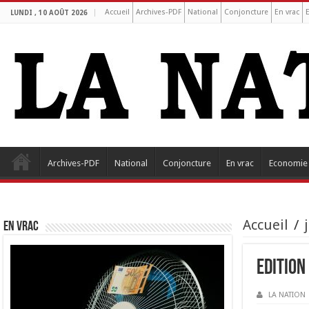
Accueil
Archives-PDF
National
Conjoncture
En vrac
LUNDI , 10 AOÛT 2026
Archives-PDF
National
Conjoncture
En vrac
Economie
Accueil
/
EN VRAC
Edition
LA NATION