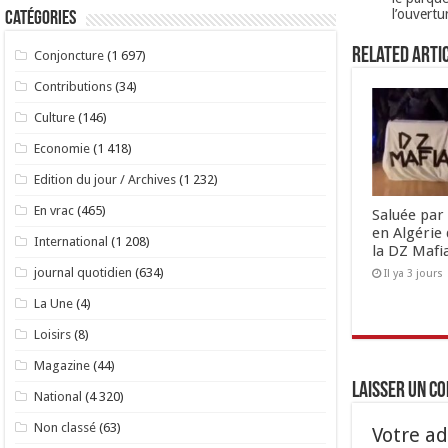
l’ouvertu
Catégories
Related Arti
Conjoncture
(1 697)
Contributions
(34)
Culture
(146)
Economie
(1 418)
Edition du jour / Archives
(1 232)
En vrac
(465)
Saluée par 
en Algérie 
International
(1 208)
la DZ Mafi
journal quotidien
(634)
Il ya 3 jours
La Une
(4)
Loisirs
(8)
Magazine
(44)
Laisser un c
National
(4 320)
Non classé
(63)
Votre ad