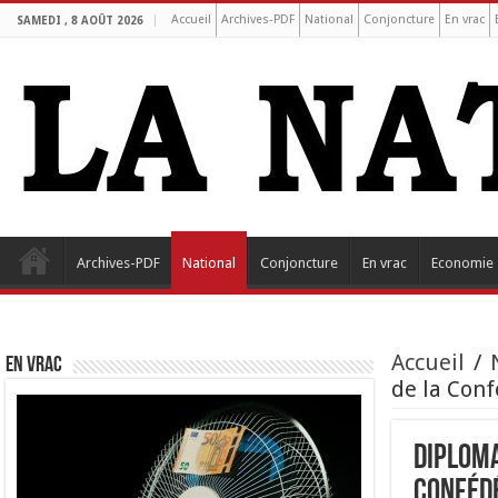
Accueil
Archives-PDF
National
Conjoncture
En vrac
SAMEDI , 8 AOÛT 2026
Archives-PDF
National
Conjoncture
En vrac
Economie
Accueil
/
EN VRAC
de la Conf
Diploma
Confédé