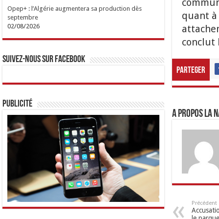
communiq
Opep+ : l’Algérie augmentera sa production dès
quant à 
septembre
02/08/2026
attachem
conclut
Suivez-nous sur Facebook
Parteger
Publicité
A propos LA N
Précédent
Accusati
le parqu