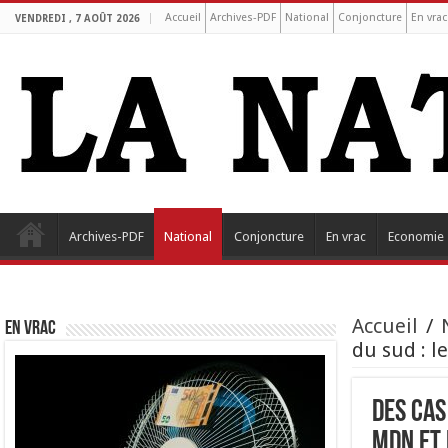
Accueil
Archives-PDF
National
Conjoncture
En vrac
VENDREDI , 7 AOÛT 2026
Archives-PDF
National
Conjoncture
En vrac
Economie
Accueil
/
EN VRAC
du sud : l
Des cas
MDN et 