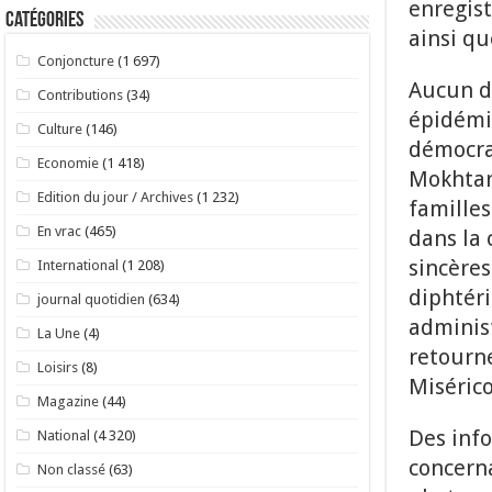
enregis
Catégories
ainsi qu
Conjoncture
(1 697)
Aucun dé
Contributions
(34)
épidémi
Culture
(146)
démocrat
Economie
(1 418)
Mokhtar
Edition du jour / Archives
(1 232)
familles
En vrac
(465)
dans la 
sincères
International
(1 208)
diphtéri
journal quotidien
(634)
administ
La Une
(4)
retourne
Loisirs
(8)
Misérico
Magazine
(44)
Des info
National
(4 320)
concerna
Non classé
(63)