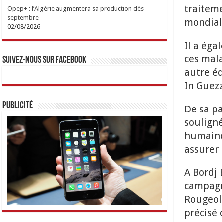
traiteme
Opep+ : l’Algérie augmentera sa production dès
septembre
mondiale
02/08/2026
Il a éga
ces mala
Suivez-nous sur Facebook
autre é
In Guez
Publicité
De sa pa
souligné
humaine
assurer 
A Bordj 
campagne
Rougeole
précisé 