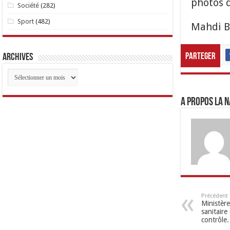
photos 
Société
(282)
Sport
(482)
Mahdi B
Parteger
Archives
Archives
A propos LA N
Précédent
Ministère
sanitaire
contrôle.