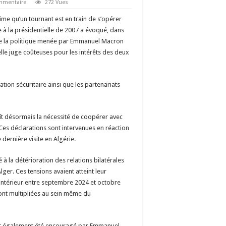
ommentaire
272 Vues
ime qu’un tournant est en train de s’opérer
te à la présidentielle de 2007 a évoqué, dans
 de la politique menée par Emmanuel Macron
elle juge coûteuses pour les intérêts des deux
tion sécuritaire ainsi que les partenariats
t désormais la nécessité de coopérer avec
 Ces déclarations sont intervenues en réaction
 dernière visite en Algérie.
é à la détérioration des relations bilatérales
ger. Ces tensions avaient atteint leur
’Intérieur entre septembre 2024 et octobre
sont multipliées au sein même du
ait également été encouragé par Emmanuel