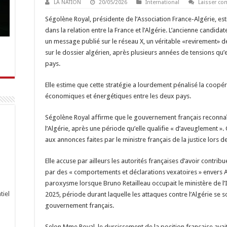
LA NATION
20/05/2026
International
Laisser c
Ségolène Royal, présidente de l’Association France-Algérie, est
dans la relation entre la France et l’Algérie. L’ancienne candida
un message publié sur le réseau X, un véritable «revirement»
sur le dossier algérien, après plusieurs années de tensions qu’
pays.
Elle estime que cette stratégie a lourdement pénalisé la coopéra
économiques et énergétiques entre les deux pays.
Ségolène Royal affirme que le gouvernement français reconnaî
l’Algérie, après une période qu’elle qualifie « d’aveuglement ».
aux annonces faites par le ministre français de la justice lors de
Elle accuse par ailleurs les autorités françaises d’avoir contribu
par des « comportements et déclarations vexatoires » envers Al
paroxysme lorsque Bruno Retailleau occupait le ministère de l
tiel
2025, période durant laquelle les attaques contre l’Algérie se 
gouvernement français.
Selon Mme Royal, le durcissement de la position française av