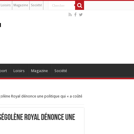
Loisirs
Magazine
Société
port
Loisirs
Magazine
Société
égolène Royal dénonce une politique qui « a coûté
: Ségolène Royal dénonce une