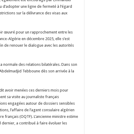
 d’adopter une ligne de fermeté à l’égard
trictions sur la délivrance des visas aux
oir œuvré pour un rapprochement entre les
rance-Algérie en décembre 2025, elle s’est
afin de renouer le dialogue avec les autorités
la normale des relations bilatérales. Dans son
nt Abdelmadjid Tebboune dès son arrivée à la
e dit avoir menées ces derniers mois pour
nt sa visite au journaliste français
ssions engagées autour de dossiers sensibles
itions, l’affaire de l’agent consulaire algérien
ire français (OQTF). L’ancienne ministre estime
l dernier, a contribué à faire évoluer les