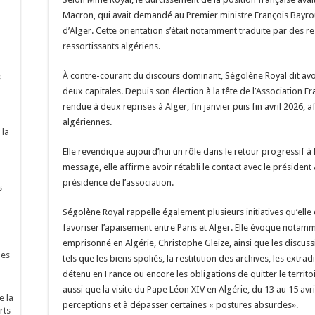
Macron, qui avait demandé au Premier ministre François Bayrou
d’Alger. Cette orientation s’était notamment traduite par des res
ressortissants algériens.
À contre-courant du discours dominant, Ségolène Royal dit av
s
deux capitales. Depuis son élection à la tête de l’Association F
rendue à deux reprises à Alger, fin janvier puis fin avril 2026, 
algériennes.
 la
Elle revendique aujourd’hui un rôle dans le retour progressif à 
message, elle affirme avoir rétabli le contact avec le préside
présidence de l’association.
s
Ségolène Royal rappelle également plusieurs initiatives qu’ell
favoriser l’apaisement entre Paris et Alger. Elle évoque notamme
emprisonné en Algérie, Christophe Gleize, ainsi que les discu
nes
tels que les biens spoliés, la restitution des archives, les extrad
détenu en France ou encore les obligations de quitter le territo
aussi que la visite du Pape Léon XIV en Algérie, du 13 au 15 avri
e la
perceptions et à dépasser certaines « postures absurdes».
rts