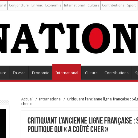
onal
Conjoncture
En vrac
Economie
International
Culture
Contributions
Sport
ture
En vrac
Economie
International
Culture
Contributions
S
Accueil
/
International
/
Critiquant l’ancienne ligne française : S
cher »
Critiquant l’ancienne ligne française 
politique qui « a coûté cher »