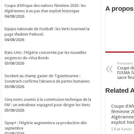
Coupe d’Afrique des nations féminine 2026 : les
A propos
Algériennes à un pas d’un exploit historique
04/08/2026
Equipe nationale de football : les Verts tournent la
page Vladimir Petković
04/08/2026
Etats-Unis : l’Algérie concernée par les nouvelles
exigences du «Visa Bond»
03/08/2026
Précédent
Coupe de 
l’USMA fa
Incident au champ gazier de Tiguentourine :
sacre fina
Sonatrach confirme l’absence de pertes humaines
03/08/2026
Related A
Cinq noms soumis à la commission technique de la
FAF : un entraîneur espagnol pour diriger les Verts
Coupe d’Af
03/08/2026
féminine 20
Algérienne
exploit his
Opep+ : l’Algérie augmentera sa production dès
septembre
Il ya 4 jours
02/08/2026