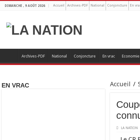
Accueil
Archives-PDF
National
Conjoncture
En vra
DIMANCHE , 9 AOÛT 2026
Archives-PDF
National
Conjoncture
En vrac
Economie
Accueil
/
EN VRAC
Coupe
conn
LA NATION
Le CR 