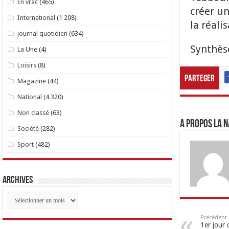
En vrac
(465)
créer un
International
(1 208)
la réali
journal quotidien
(634)
Synthèse
La Une
(4)
Loisirs
(8)
Parteger
Magazine
(44)
National
(4 320)
Non classé
(63)
A propos LA N
Société
(282)
Sport
(482)
Archives
Archives
Précédent
1er jour