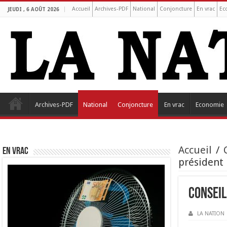
Accueil
Archives-PDF
National
Conjoncture
En vrac
Ec
JEUDI , 6 AOÛT 2026
Archives-PDF
National
Conjoncture
En vrac
Economie
Accueil
/
EN VRAC
président
Conseil
LA NATION