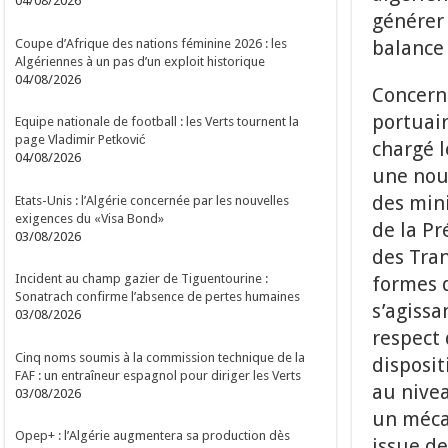
04/08/2026
générer 
Coupe d’Afrique des nations féminine 2026 : les
balance
Algériennes à un pas d’un exploit historique
04/08/2026
Concerna
portuai
Equipe nationale de football : les Verts tournent la
page Vladimir Petković
chargé 
04/08/2026
une nouv
des mini
Etats-Unis : l’Algérie concernée par les nouvelles
exigences du «Visa Bond»
de la Pr
03/08/2026
des Tran
Incident au champ gazier de Tiguentourine :
formes 
Sonatrach confirme l’absence de pertes humaines
s’agissa
03/08/2026
respect 
Cinq noms soumis à la commission technique de la
disposit
FAF : un entraîneur espagnol pour diriger les Verts
au nivea
03/08/2026
un méca
Opep+ : l’Algérie augmentera sa production dès
issue de