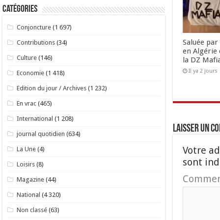
Catégories
Conjoncture
(1 697)
Saluée par 
Contributions
(34)
en Algérie 
Culture
(146)
la DZ Mafi
Il ya 2 jours
Economie
(1 418)
Edition du jour / Archives
(1 232)
En vrac
(465)
International
(1 208)
Laisser un c
journal quotidien
(634)
Votre ad
La Une
(4)
sont in
Loisirs
(8)
Commen
Magazine
(44)
National
(4 320)
Non classé
(63)