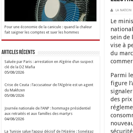
LA NATION
Le mini
Pour une économie de la canicule : quand la chaleur
nationa
fait saigner les comptes et suer les hommes
sein de 
vise à p
Articles Récents
du march
commerc
Saluée par Paris : arrestation en Algérie d’un suspect
clé de la DZ Mafia
05/08/2026
Parmi le
figure l
Crise de Ceuta : l’accusateur de l’Algérie est un agent
signale
du Makhzen
05/08/2026
des prix
régleme
Journée nationale de l’ANP : hommage présidentiel
aux retraités et aux familles des martyrs
consomm
04/08/2026
nouveau 
sécurité
La Tunisie salue l’appui décisif de l’Algérie : Sonelgaz