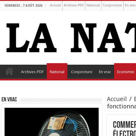
Accueil
Archives-PDF
National
Conjoncture
En vrac
VENDREDI , 7 AOÛT 2026
Archives-PDF
National
Conjoncture
En vrac
Economie
Accueil
/
EN VRAC
fonctionna
Commerc
électr