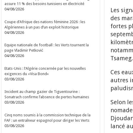
assure 11 % des besoins tunisiens en électricité
Les sign
04/08/2026
des mara
Coupe d’Afrique des nations féminine 2026 : les
fortes p
Algériennes à un pas d’un exploit historique
04/08/2026
septemb
kilomètr
Equipe nationale de football : les Verts tournent la
notamme
page Vladimir Petković
04/08/2026
Tsameg.
Etats-Unis : l’Algérie concernée par les nouvelles
Ces eaux
exigences du «Visa Bond»
autres i
03/08/2026
paludism
Incident au champ gazier de Tiguentourine :
Sonatrach confirme l’absence de pertes humaines
Selon le
03/08/2026
nomades 
Cinq noms soumis à la commission technique de la
Djoudane
FAF : un entraîneur espagnol pour diriger les Verts
lancé au
03/08/2026