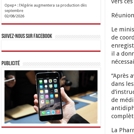
vers ces
Opep+ : l’Algérie augmentera sa production dès
septembre
Réunion 
02/08/2026
Le minis
Suivez-nous sur Facebook
de coord
enregist
il a don
nécessa
Publicité
“Après a
dans les
d’instru
de médi
antidiph
complèt
La Phar