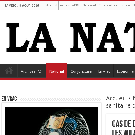
Accueil
Archives-PDF
National
Conjoncture
En vrac
SAMEDI , 8 AOÛT 2026
Archives-PDF
National
Conjoncture
En vrac
Economie
Accueil
/
EN VRAC
sanitaire 
Cas de 
les wil