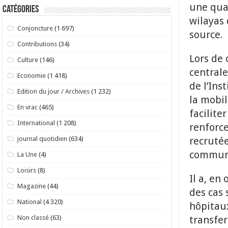
une qua
Catégories
wilayas
Conjoncture
(1 697)
source.
Contributions
(34)
Lors de 
Culture
(146)
centrale
Economie
(1 418)
de l’Ins
Edition du jour / Archives
(1 232)
la mobil
En vrac
(465)
facilite
International
(1 208)
renforce
recrutée
journal quotidien
(634)
commun
La Une
(4)
Loisirs
(8)
Il a, en
Magazine
(44)
des cas 
National
(4 320)
hôpitaux
transfer
Non classé
(63)