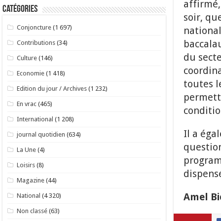
affirmé,
Catégories
soir, qu
Conjoncture
(1 697)
nationa
baccalau
Contributions
(34)
du secte
Culture
(146)
coordina
Economie
(1 418)
toutes l
Edition du jour / Archives
(1 232)
permett
En vrac
(465)
conditio
International
(1 208)
Il a éga
journal quotidien
(634)
question
La Une
(4)
program
Loisirs
(8)
dispens
Magazine
(44)
Amel Bi
National
(4 320)
Non classé
(63)