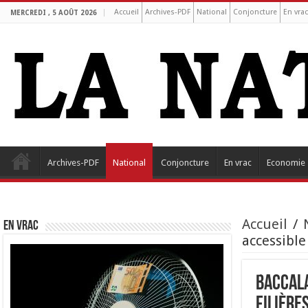
Accueil
Archives-PDF
National
Conjoncture
En vra
MERCREDI , 5 AOÛT 2026
Archives-PDF
National
Conjoncture
En vrac
Economie
Accueil
/
EN VRAC
accessible
Baccala
filière