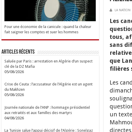
LA NATION
Les can
Pour une économie de la canicule : quand la chaleur
questio
fait saigner les comptes et suer les hommes
tous, a
sans dif
Articles Récents
relative
que Lan
Saluée par Paris : arrestation en Algérie d’un suspect
clé de la DZ Mafia
filières
05/08/2026
Les cand
Crise de Ceuta : l’accusateur de l’Algérie est un agent
dimanche
du Makhzen
05/08/2026
soulign
questio
Journée nationale de l’ANP : hommage présidentiel
aux retraités et aux familles des martyrs
un text
04/08/2026
Mahmoud
directes
La Tunisie salue l’appui décisif de l’Algérie : Sonelgaz