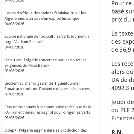
04/08/2026
Pour ce
basé sur
Coupe d’Afrique des nations féminine 2026 : les
prix du 
Algériennes à un pas d’un exploit historique
04/08/2026
Le texte
Equipe nationale de football : les Verts tournent la
des expo
page Vladimir Petković
04/08/2026
de 36,9
Etats-Unis : l’Algérie concernée par les nouvelles
Les rece
exigences du «Visa Bond»
alors q
03/08/2026
DA de d
Incident au champ gazier de Tiguentourine :
4092,3 m
Sonatrach confirme l’absence de pertes humaines
03/08/2026
Jeudi de
Cinq noms soumis à la commission technique de la
du PLF 
FAF : un entraîneur espagnol pour diriger les Verts
Finances
03/08/2026
Opep+ : l’Algérie augmentera sa production dès
R.N.