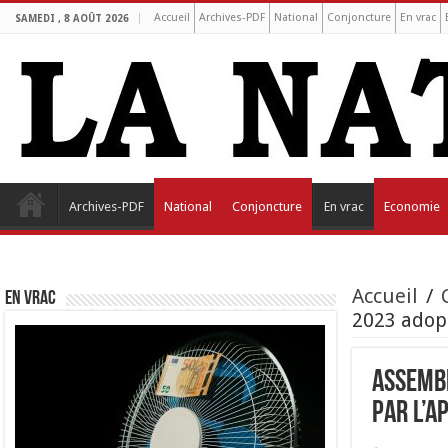
Accueil
Archives-PDF
National
Conjoncture
En vrac
SAMEDI , 8 AOÛT 2026
Archives-PDF
National
Conjoncture
En vrac
Economie
Accueil
/
EN VRAC
2023 adop
Assembl
par l’A