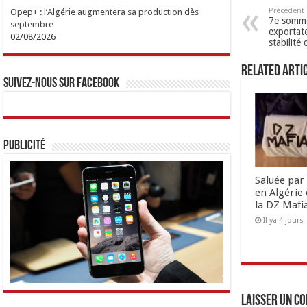
Précédent
Opep+ : l’Algérie augmentera sa production dès
7e somme
septembre
exportat
02/08/2026
stabilit
Related Arti
Suivez-nous sur Facebook
Publicité
Saluée par 
en Algérie 
la DZ Mafi
Il ya 4 jours
Laisser un c