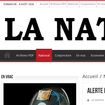
Accueil
Archives-PDF
National
Conjoncture
En vra
DIMANCHE , 9 AOÛT 2026
Archives-PDF
National
Conjoncture
En vrac
Economie
Accueil
/
EN VRAC
Alerte 
LA NATION