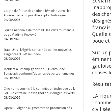
Et vlan 
04/08/2026
inapprop
Coupe d’Afrique des nations féminine 2026 : les
des cher
Algériennes à un pas d’un exploit historique
04/08/2026
désignés
français
Equipe nationale de football : les Verts tournent la
Quelle 
page Vladimir Petković
04/08/2026
boue et 
Etats-Unis : l’Algérie concernée par les nouvelles
Sur un p
exigences du «Visa Bond»
éminent
03/08/2026
gauloise
Incident au champ gazier de Tiguentourine :
choses l
Sonatrach confirme l’absence de pertes humaines
03/08/2026
Résultat
Cinq noms soumis à la commission technique de la
FAF : un entraîneur espagnol pour diriger les Verts
L’Afriqu
03/08/2026
l’homme 
Opep+ : l’Algérie augmentera sa production dès
civilisée