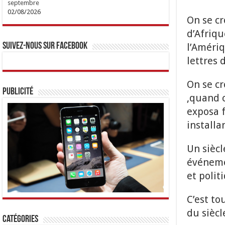
septembre
02/08/2026
On se cr
d’Afriqu
l’Amériq
Suivez-nous sur Facebook
lettres 
On se c
Publicité
,quand c
exposa f
installa
Un siècl
événeme
et polit
C’est t
du siècl
Catégories