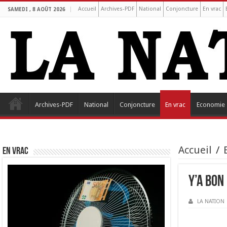
Accueil
Archives-PDF
National
Conjoncture
En vrac
SAMEDI , 8 AOÛT 2026
Archives-PDF
National
Conjoncture
En vrac
Economie
Accueil
/
EN VRAC
Y’a bon
LA NATION