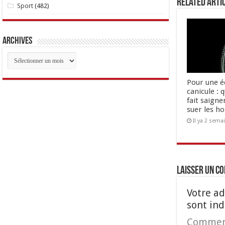
Related Arti
Sport
(482)
Archives
Archives
Pour une é
canicule : 
fait saigne
suer les 
Il ya 2 sema
Laisser un c
Votre ad
sont in
Commen