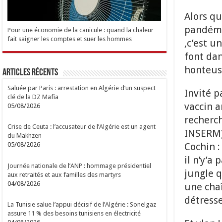
Alors qu
pandémie
Pour une économie de la canicule : quand la chaleur
fait saigner les comptes et suer les hommes
,c’est u
font dan
honteus
Articles Récents
Saluée par Paris : arrestation en Algérie d’un suspect
Invité p
clé de la DZ Mafia
vaccin a
05/08/2026
recherch
Crise de Ceuta : l’accusateur de l’Algérie est un agent
INSERM),
du Makhzen
Cochin :
05/08/2026
il n’y’a
Journée nationale de l’ANP : hommage présidentiel
jungle q
aux retraités et aux familles des martyrs
04/08/2026
une chaî
détress
La Tunisie salue l’appui décisif de l’Algérie : Sonelgaz
assure 11 % des besoins tunisiens en électricité