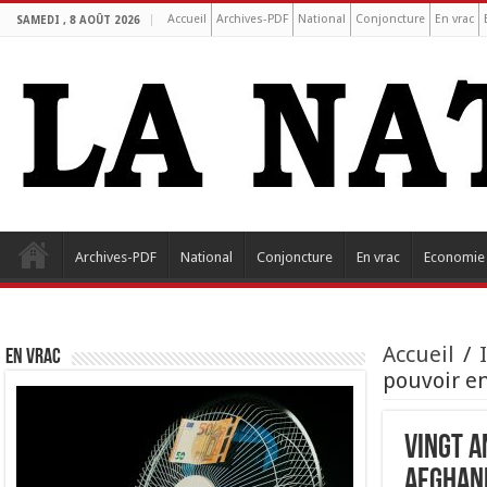
Accueil
Archives-PDF
National
Conjoncture
En vrac
SAMEDI , 8 AOÛT 2026
Archives-PDF
National
Conjoncture
En vrac
Economie
Accueil
/
EN VRAC
pouvoir e
Vingt a
Afghan