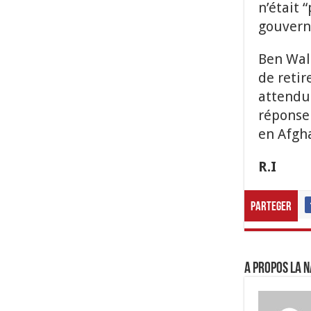
n’était 
gouvern
Ben Wall
de retir
attendu
réponse 
en Afgh
R.I
Parteger
A propos LA N