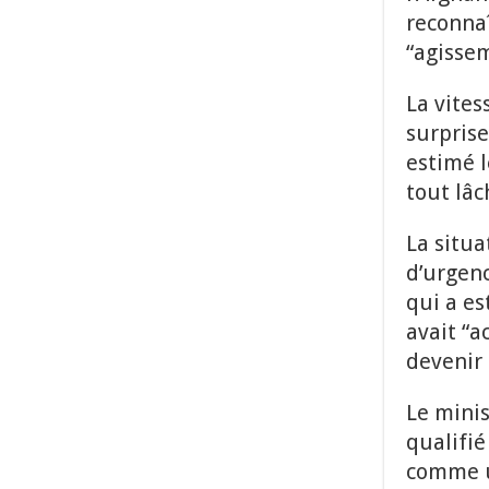
reconna
“agisse
La vites
surprise
estimé l
tout lâc
La situ
d’urgenc
qui a es
avait “a
devenir 
Le minis
qualifié
comme u