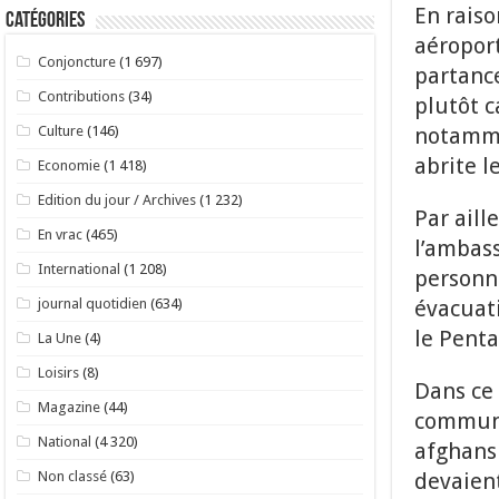
En raiso
Catégories
aéroport
Conjoncture
(1 697)
partance
Contributions
(34)
plutôt c
notammen
Culture
(146)
abrite l
Economie
(1 418)
Edition du jour / Archives
(1 232)
Par aill
En vrac
(465)
l’ambass
International
(1 208)
personne
évacuat
journal quotidien
(634)
le Pent
La Une
(4)
Loisirs
(8)
Dans ce 
Magazine
(44)
communi
National
(4 320)
afghans 
devaient
Non classé
(63)