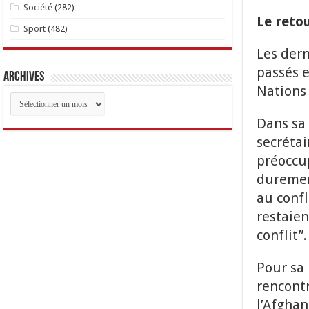
Société
(282)
Le reto
Sport
(482)
Les der
passés e
Archives
Nations 
Archives
Dans sa 
secrétai
préoccup
durement
au confl
restaie
conflit”.
Pour sa 
rencontr
l’Afghan