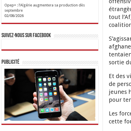
offensiv
Opep+ : l’Algérie augmentera sa production dès
étrangè
septembre
tout l’A
02/08/2026
coalitio
Suivez-nous sur Facebook
S’agissa
afghane
tentaien
sortie d
Publicité
Et des v
de pers
jeunes h
pour te
Les forc
cette fo