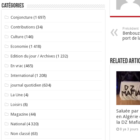
Catégories
Conjoncture
(1 697)
Contributions
(34)
Précédent
Benbouzid
Culture
(146)
port de l
Economie
(1 418)
Edition du jour / Archives
(1 232)
Related Arti
En vrac
(465)
International
(1 208)
journal quotidien
(634)
La Une
(4)
Loisirs
(8)
Saluée par 
Magazine
(44)
en Algérie 
la DZ Mafi
National
(4 320)
Il ya 3 jours
Non classé
(63)