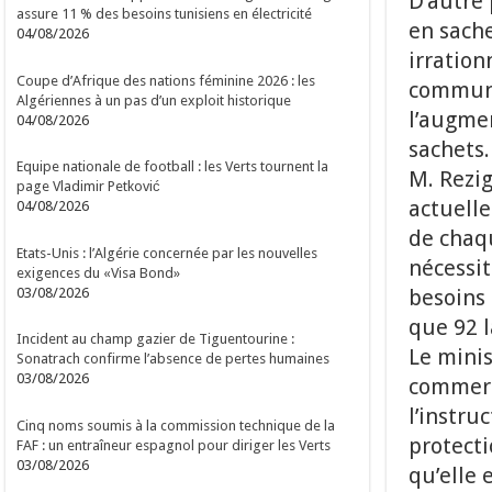
D’autre 
assure 11 % des besoins tunisiens en électricité
en sache
04/08/2026
irration
Coupe d’Afrique des nations féminine 2026 : les
commune
Algériennes à un pas d’un exploit historique
l’augmen
04/08/2026
sachets.
Equipe nationale de football : les Verts tournent la
M. Rezig
page Vladimir Petković
actuell
04/08/2026
de chaq
Etats-Unis : l’Algérie concernée par les nouvelles
nécessi
exigences du «Visa Bond»
03/08/2026
besoins 
que 92 l
Incident au champ gazier de Tiguentourine :
Le minis
Sonatrach confirme l’absence de pertes humaines
03/08/2026
commerc
l’instru
Cinq noms soumis à la commission technique de la
protecti
FAF : un entraîneur espagnol pour diriger les Verts
03/08/2026
qu’elle 