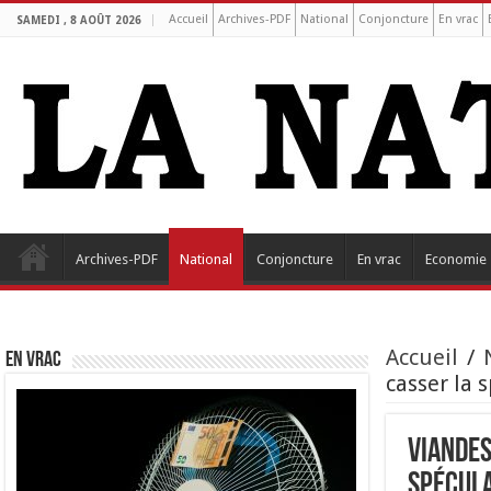
Accueil
Archives-PDF
National
Conjoncture
En vrac
SAMEDI , 8 AOÛT 2026
Archives-PDF
National
Conjoncture
En vrac
Economie
Accueil
/
EN VRAC
casser la 
Viandes
spécul