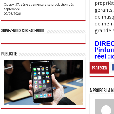
propriét
Opep+ : l’Algérie augmentera sa production dès
gérants,
septembre
02/08/2026
de masq
de même 
grande 
Suivez-nous sur Facebook
DIRECT
l’info
Publicité
réel :
i
Parteger
A propos LA N