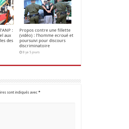
l’ANP :
Propos contre une fillette
el aux
(vidéo) : l’homme ecroué et
les des
poursuivi pour discours
discriminatoire
Il ya 5 jours
ires sont indiqués avec
*