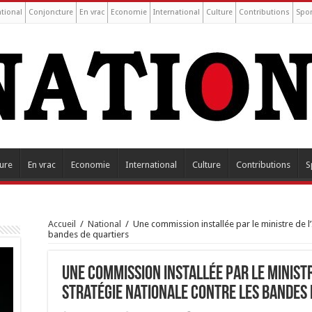
tional
Conjoncture
En vrac
Economie
International
Culture
Contributions
Spor
ure
En vrac
Economie
International
Culture
Contributions
S
Accueil
/
National
/
Une commission installée par le ministre de l’
bandes de quartiers
Une commission installée par le ministr
stratégie nationale contre les bandes 