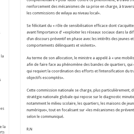
renforcement des mécanismes de sa prise en charge, à travers 
les commissions de wilaya au niveau local».
Se félicitant du « rôle de sensibilisation efficace dont s’acquitte
avant l’importance d’ «exploiter les réseaux sociaux dans la d
s
d’un discours préventif en phase avec les intérêts des jeunes et
comportements délinquants et violents».
 la
Au terme de son allocution, le ministre a appelé à « une mobilis
afin de faire face au phénomène des bandes de quartiers, qui e
qui requiert la coordination des efforts et l’intensification du tra
objectifs escomptés».
s
Cette commission nationale se charge, plus particulièrement, d
stratégie nationale globale qui repose sur le diagnostic minut
notamment le milieu scolaire, les quartiers, les maisons de jeu
nes
numérique», tout en focalisant sur «les mécanismes de préventio
selon le communiqué.
e la
R.N
rts