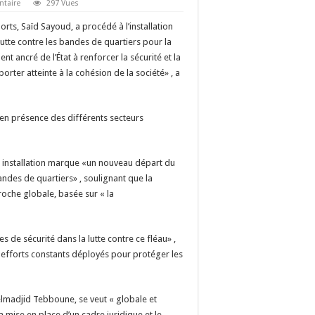
ntaire
297 Vues
ports, Saïd Sayoud, a procédé à l’installation
tte contre les bandes de quartiers pour la
ancré de l’État à renforcer la sécurité et la
orter atteinte à la cohésion de la société» , a
 en présence des différents secteurs
te installation marque «un nouveau départ du
ndes de quartiers» , soulignant que la
oche globale, basée sur « la
es de sécurité dans la lutte contre ce fléau» ,
 efforts constants déployés pour protéger les
delmadjid Tebboune, se veut « globale et
 mise en place d’un cadre juridique et le