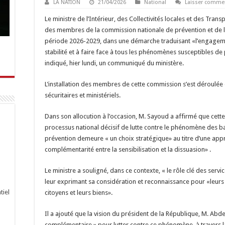
LA NATION
21/04/2026
National
Laisser comme
Le ministre de l’Intérieur, des Collectivités locales et des Trans
des membres de la commission nationale de prévention et de lu
période 2026-2029, dans une démarche traduisant «l’engagement 
stabilité et à faire face à tous les phénomènes susceptibles de p
indiqué, hier lundi, un communiqué du ministère.
L’installation des membres de cette commission s’est déroulée
sécuritaires et ministériels.
Dans son allocution à l’occasion, M. Sayoud a affirmé que cet
processus national décisif de lutte contre le phénomène des ba
prévention demeure « un choix stratégique» au titre d’une appr
complémentarité entre la sensibilisation et la dissuasion» .
Le ministre a souligné, dans ce contexte, « le rôle clé des servic
leur exprimant sa considération et reconnaissance pour «leurs
tiel
citoyens et leurs biens».
Il a ajouté que la vision du président de la République, M. Ab
complémentaire » pour lutter contre ce phénomène, à travers la