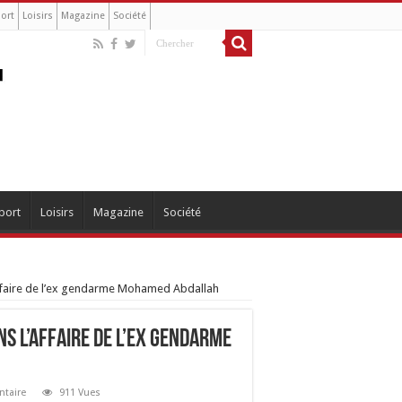
ort
Loisirs
Magazine
Société
port
Loisirs
Magazine
Société
’affaire de l’ex gendarme Mohamed Abdallah
ns l’affaire de l’ex gendarme
ntaire
911 Vues