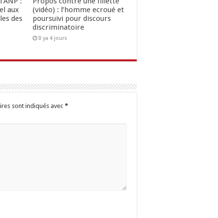
l’ANP :
Propos contre une fillette
el aux
(vidéo) : l’homme ecroué et
les des
poursuivi pour discours
discriminatoire
Il ya 4 jours
ires sont indiqués avec
*