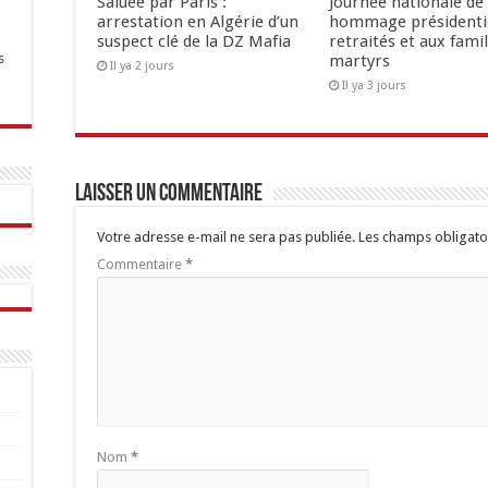
Saluée par Paris :
Journée nationale de 
arrestation en Algérie d’un
hommage présidenti
suspect clé de la DZ Mafia
retraités et aux famil
s
martyrs
Il ya 2 jours
Il ya 3 jours
Laisser un commentaire
Votre adresse e-mail ne sera pas publiée.
Les champs obligato
Commentaire
*
Nom
*