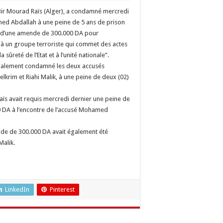
 Bir Mourad Raïs (Alger), a condamné mercredi
ed Abdallah à une peine de 5 ans de prison
 d’une amende de 300.000 DA pour
à un groupe terroriste qui commet des actes
a sûreté de l’Etat et à l’unité nationale”.
également condamné les deux accusés
krim et Riahi Malik, à une peine de deux (02)
aïs avait requis mercredi dernier une peine de
0 DA à l’encontre de l’accusé Mohamed
nde de 300.000 DA avait également été
Malik.
LinkedIn
Pinterest