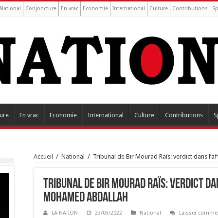
National
Conjoncture
En vrac
Economie
International
Culture
Contributions
Sp
ure
En vrac
Economie
International
Culture
Contributions
S
Accueil
/
National
/
Tribunal de Bir Mourad Raïs: verdict dans l
Tribunal de Bir Mourad Raïs: verdict da
Mohamed Abdallah
LA NATION
23/03/2022
National
Laisser comme