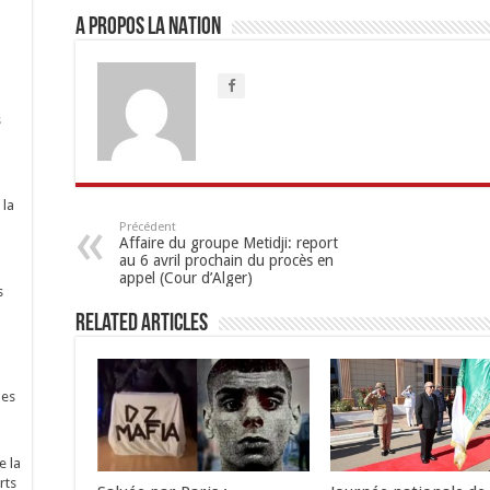
A propos LA NATION
s
 la
Précédent
Affaire du groupe Metidji: report
au 6 avril prochain du procès en
appel (Cour d’Alger)
s
Related Articles
nes
e la
rts