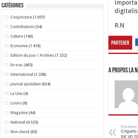
importan
Catégories
digitali
Conjoncture
(1 697)
R.N
Contributions
(34)
Culture
(146)
Parteger
Economie
(1 418)
Edition du jour / Archives
(1 232)
En vrac
(465)
A propos LA N
International
(1 208)
journal quotidien
(634)
La Une
(4)
Loisirs
(8)
Magazine
(44)
National
(4 320)
Précédent
Criquets 
Non classé
(63)
sur un ri