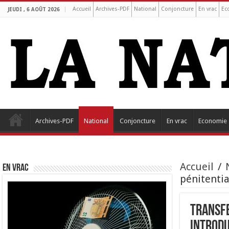
Accueil
Archives-PDF
National
Conjoncture
En vrac
Ec
JEUDI , 6 AOÛT 2026
Archives-PDF
National
Conjoncture
En vrac
Economie
Accueil
/
EN VRAC
pénitentia
Transfe
introdu