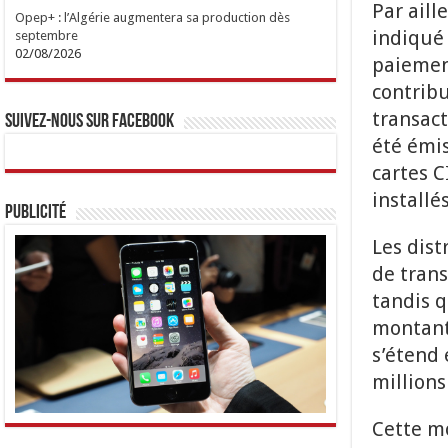
Par aill
Opep+ : l’Algérie augmentera sa production dès
indiqué 
septembre
02/08/2026
paiemen
contribu
transact
Suivez-nous sur Facebook
été émis
cartes C
installé
Publicité
Les dist
de trans
tandis q
montant 
s’étend
millions
Cette m