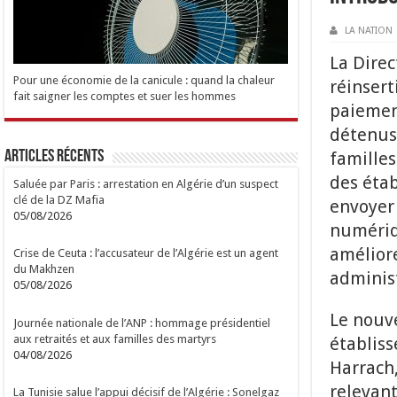
LA NATION
La Direc
Pour une économie de la canicule : quand la chaleur
réinsert
fait saigner les comptes et suer les hommes
paiement
détenus.
Articles Récents
familles
des étab
Saluée par Paris : arrestation en Algérie d’un suspect
clé de la DZ Mafia
envoyer 
05/08/2026
numériqu
améliore
Crise de Ceuta : l’accusateur de l’Algérie est un agent
du Makhzen
administ
05/08/2026
Le nouve
Journée nationale de l’ANP : hommage présidentiel
aux retraités et aux familles des martyrs
établiss
04/08/2026
Harrach,
relevant
La Tunisie salue l’appui décisif de l’Algérie : Sonelgaz