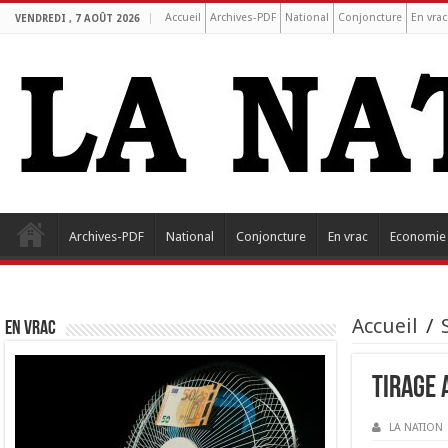
Accueil
Archives-PDF
National
Conjoncture
En vrac
VENDREDI , 7 AOÛT 2026
Archives-PDF
National
Conjoncture
En vrac
Economie
Accueil
/
EN VRAC
Tirage 
LA NATION