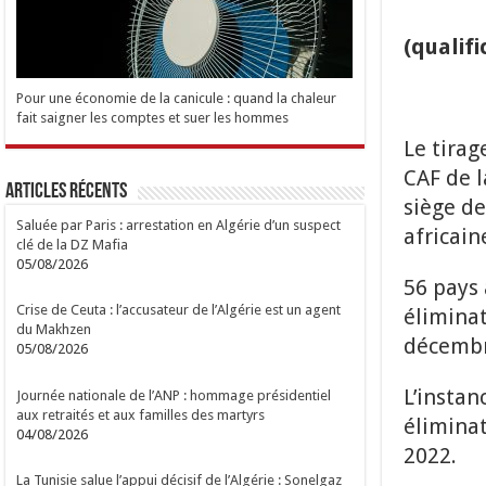
(qualifi
Pour une économie de la canicule : quand la chaleur
fait saigner les comptes et suer les hommes
Le tirag
CAF de l
Articles Récents
siège de
Saluée par Paris : arrestation en Algérie d’un suspect
africain
clé de la DZ Mafia
05/08/2026
56 pays 
Crise de Ceuta : l’accusateur de l’Algérie est un agent
élimina
du Makhzen
décembr
05/08/2026
L’instan
Journée nationale de l’ANP : hommage présidentiel
aux retraités et aux familles des martyrs
élimina
04/08/2026
2022.
La Tunisie salue l’appui décisif de l’Algérie : Sonelgaz