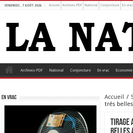
Accueil
Archives-PDF
National
Conjoncture
En vrac
VENDREDI , 7 AOÛT 2026
Archives-PDF
National
Conjoncture
En vrac
Economie
Accueil
/
EN VRAC
trés belle
Tirage 
belles 