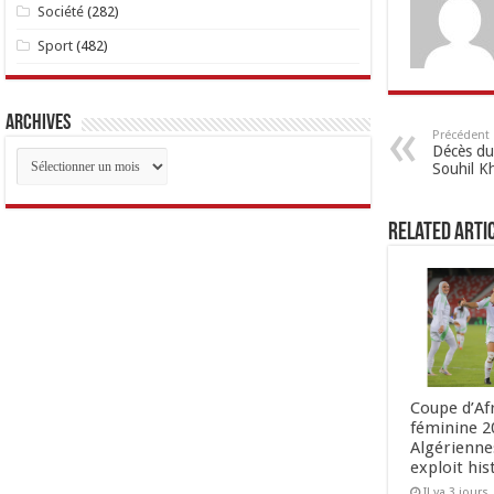
Société
(282)
Sport
(482)
Archives
Précédent
Décès du 
Archives
Souhil Kh
Related Arti
Coupe d’Af
féminine 20
Algérienne
exploit his
Il ya 3 jours