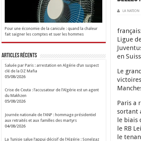
LA NATION
Pour une économie de la canicule : quand la chaleur
français
fait saigner les comptes et suer les hommes
Ligue de
Juventus
Articles Récents
en Suiss
Saluée par Paris : arrestation en Algérie d’un suspect
Le grand
clé de la DZ Mafia
05/08/2026
victoire
Manches
Crise de Ceuta : l’accusateur de l’Algérie est un agent
du Makhzen
05/08/2026
Paris a 
sortant
Journée nationale de l’ANP : hommage présidentiel
le biais
aux retraités et aux familles des martyrs
04/08/2026
le RB Le
le tenan
La Tunisie salue l’appui décisif de l’Algérie : Sonelgaz