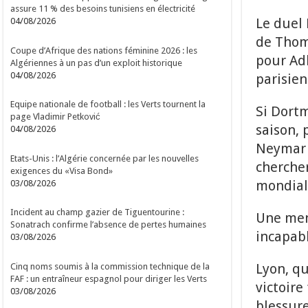
assure 11 % des besoins tunisiens en électricité
Le duel
04/08/2026
de Thoma
Coupe d’Afrique des nations féminine 2026 : les
pour Adb
Algériennes à un pas d’un exploit historique
04/08/2026
parisien
Equipe nationale de football : les Verts tournent la
Si Dortm
page Vladimir Petković
saison, 
04/08/2026
Neymar e
Etats-Unis : l’Algérie concernée par les nouvelles
chercher
exigences du «Visa Bond»
mondial
03/08/2026
Incident au champ gazier de Tiguentourine :
Une men
Sonatrach confirme l’absence de pertes humaines
incapabl
03/08/2026
Lyon, qu
Cinq noms soumis à la commission technique de la
FAF : un entraîneur espagnol pour diriger les Verts
victoire
03/08/2026
blessure