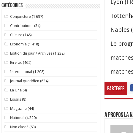
Lyon (FR
Catégories
Tottenh
Conjoncture
(1 697)
Contributions
(34)
Naples (
Culture
(146)
Le prog
Economie
(1 418)
Edition du jour / Archives
(1 232)
matches 
En vrac
(465)
matches 
International
(1 208)
journal quotidien
(634)
Parteger
La Une
(4)
Loisirs
(8)
Magazine
(44)
A propos LA N
National
(4 320)
Non classé
(63)