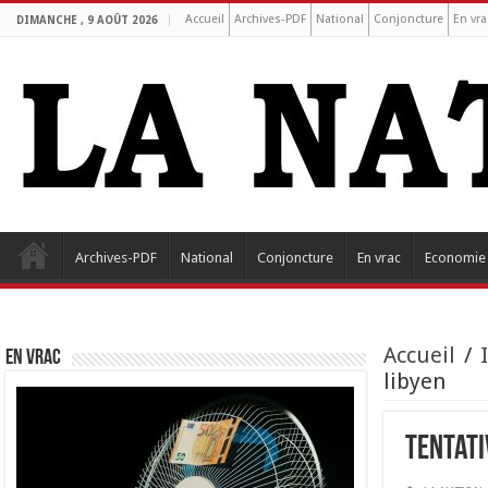
Accueil
Archives-PDF
National
Conjoncture
En vra
DIMANCHE , 9 AOÛT 2026
Archives-PDF
National
Conjoncture
En vrac
Economie
Accueil
/
EN VRAC
libyen
Tentati