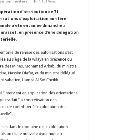
sser commentaire
1,101 Vues
pération d’attribution de 71
isations d’exploitation aurifère
sanale a été entamée dimanche à
nrasset, en présence d’une délégation
térielle.
rémonie de remise des autorisations s’est
lée au siège de la wilaya en présence du
tre des Mines, Mohamed Arkab, du ministre
ise, Nassim Diafat, et du ministre délégué
nt saharien, Hamza Al Sid Cheikh
i ”intervient en application des orientations
i traduit ”la concrétisation des
es de contribuer à l’exploitation des
uvelle”.
rises dans le domaine de l’exploitation
mpulsion d’une nouvelle dynamique à