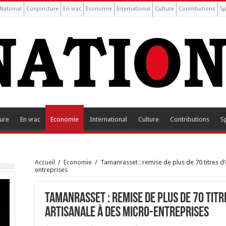
National
Conjoncture
En vrac
Economie
International
Culture
Contributions
Sp
ure
En vrac
Economie
International
Culture
Contributions
S
Accueil
/
Economie
/
Tamanrasset : remise de plus de 70 titres d’
entreprises
Tamanrasset : remise de plus de 70 titr
artisanale à des micro-entreprises