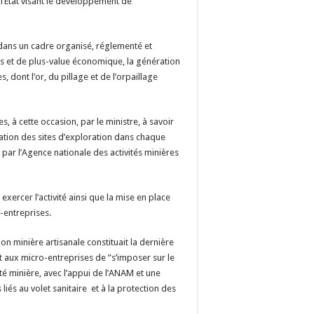
 l’Etat visant le développement de
e, dans un cadre organisé, réglementé et
es et de plus-value économique, la génération
 dont l’or, du pillage et de l’orpaillage
, à cette occasion, par le ministre, à savoir
fication des sites d’exploration dans chaque
a par l’Agence nationale des activités minières
exercer l’activité ainsi que la mise en place
o-entreprises.
ion minière artisanale constituait la dernière
t aux micro-entreprises de ”s’imposer sur le
ité minière, avec l’appui de l’ANAM et une
iés au volet sanitaire et à la protection des