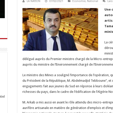
LA NATION
07/02/2021
Economie
,
National
Lai
Une o
autor
arti
Tama
minis
La cé
dérou
minis
délégué auprès du Premier ministre chargé de la Micro-entrepr
auprès du ministre de l’Environnement chargé de l’Environneme
Le ministre des Mines a souligné l’importance de l’opération, qu
du Président de la République, M. Abdelmadjid Tebboune”, et qu
engagements fait aux jeunes du Sud en réponse à leurs doléanc
richesses du pays, dans le cadre de l’édification de l’Algérie No
tiel
M. Arkab a mis aussi en avant le rôle attendu des micro-entrep
aurifère artisanale en matière de génération d’emplois et d’i