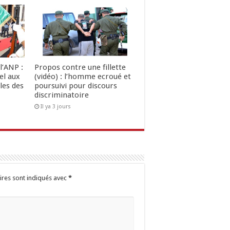
l’ANP :
Propos contre une fillette
el aux
(vidéo) : l’homme ecroué et
les des
poursuivi pour discours
discriminatoire
Il ya 3 jours
ires sont indiqués avec
*