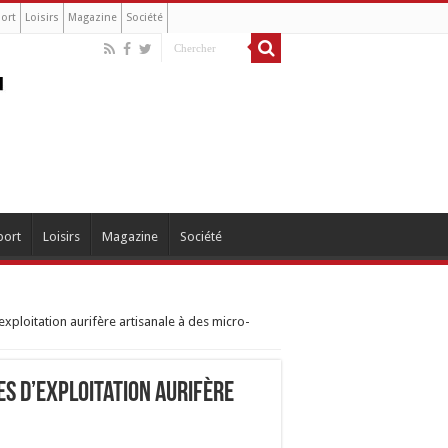
ort
Loisirs
Magazine
Société
port
Loisirs
Magazine
Société
exploitation aurifère artisanale à des micro-
es d’exploitation aurifère