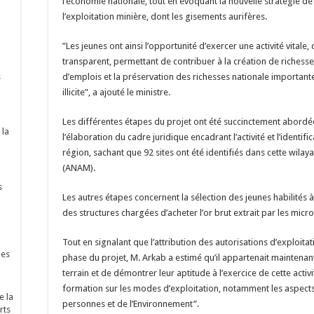
l’économie nationale, tout en évoquant la nouvelle stratégie de
l’exploitation minière, dont les gisements aurifères.
”Les jeunes ont ainsi l’opportunité d’exercer une activité vital
transparent, permettant de contribuer à la création de richess
s
d’emplois et la préservation des richesses nationale importantes,
illicite”, a ajouté le ministre.
Les différentes étapes du projet ont été succinctement abordées
 la
l’élaboration du cadre juridique encadrant l’activité et l’identi
région, sachant que 92 sites ont été identifiés dans cette wilay
(ANAM).
s
Les autres étapes concernent la sélection des jeunes habilités à 
des structures chargées d’acheter l’or brut extrait par les micr
Tout en signalant que l’attribution des autorisations d’exploitat
nes
phase du projet, M. Arkab a estimé qu’il appartenait maintenan
terrain et de démontrer leur aptitude à l’exercice de cette activ
formation sur les modes d’exploitation, notamment les aspects l
e la
personnes et de l’Environnement”.
rts