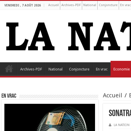
Accueil
Archives-PDF
National
Conjoncture
En vrac
VENDREDI , 7 AOÛT 2026
Archives-PDF
National
Conjoncture
En vrac
Economie
Accueil
/
EN VRAC
Sonatra
LA NATION