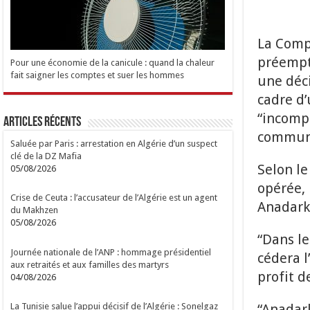
La Compa
préempti
Pour une économie de la canicule : quand la chaleur
fait saigner les comptes et suer les hommes
une déci
cadre d’
“incompa
Articles Récents
communi
Saluée par Paris : arrestation en Algérie d’un suspect
clé de la DZ Mafia
Selon l
05/08/2026
opérée, 
Crise de Ceuta : l’accusateur de l’Algérie est un agent
Anadarko
du Makhzen
05/08/2026
“Dans le
Journée nationale de l’ANP : hommage présidentiel
cédera l
aux retraités et aux familles des martyrs
profit d
04/08/2026
“Anadark
La Tunisie salue l’appui décisif de l’Algérie : Sonelgaz