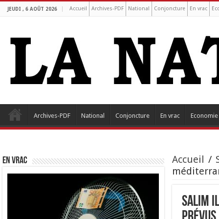
Accueil
Archives-PDF
National
Conjoncture
En vrac
Ec
JEUDI , 6 AOÛT 2026
Archives-PDF
National
Conjoncture
En vrac
Economie
Accueil
/
EN VRAC
méditerra
Salim I
prévus 