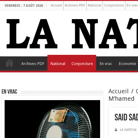
Accueil
Archives-PDF
National
Conjoncture
En vrac
VENDREDI , 7 AOÛT 2026
Archives-PDF
National
Conjoncture
En vrac
Economie
Accueil
/
EN VRAC
M’hamed
Said Sa
LA NATION