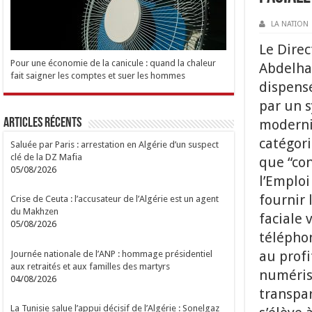
LA NATION
Le Direc
Pour une économie de la canicule : quand la chaleur
Abdelhaf
fait saigner les comptes et suer les hommes
dispensé
par un s
Articles Récents
modernis
catégori
Saluée par Paris : arrestation en Algérie d’un suspect
clé de la DZ Mafia
que “co
05/08/2026
l’Emploi
fournir 
Crise de Ceuta : l’accusateur de l’Algérie est un agent
du Makhzen
faciale 
05/08/2026
téléphon
au profi
Journée nationale de l’ANP : hommage présidentiel
aux retraités et aux familles des martyrs
numérisa
04/08/2026
transpar
La Tunisie salue l’appui décisif de l’Algérie : Sonelgaz