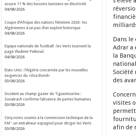
s’élève 
assure 11 % des besoins tunisiens en électricité
réversio
04/08/2026
financiè
Coupe d’Afrique des nations féminine 2026 : les
milliard
Algériennes à un pas d’un exploit historique
04/08/2026
Dans le 
Adrar a 
Equipe nationale de football : les Verts tournent la
page Vladimir Petković
la Banqu
04/08/2026
national
Etats-Unis : l’Algérie concernée par les nouvelles
Société 
exigences du «Visa Bond»
des avan
03/08/2026
Concerna
Incident au champ gazier de Tiguentourine :
Sonatrach confirme l’absence de pertes humaines
visites 
03/08/2026
permett
Cinq noms soumis à la commission technique de la
fournit
FAF : un entraîneur espagnol pour diriger les Verts
afin de 
03/08/2026