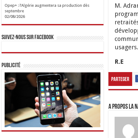
M. Adrar
Opep+ : l’Algérie augmentera sa production dès
septembre
program
02/08/2026
retraité
dévelop
Suivez-nous sur Facebook
communic
usagers
R.E
Publicité
Parteger
A propos LA N