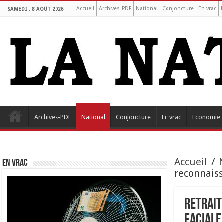
Accueil
Archives-PDF
National
Conjoncture
En vrac
SAMEDI , 8 AOÛT 2026
Archives-PDF
National
Conjoncture
En vrac
Economie
Accueil
/
EN VRAC
reconnaiss
Retrait
faciale