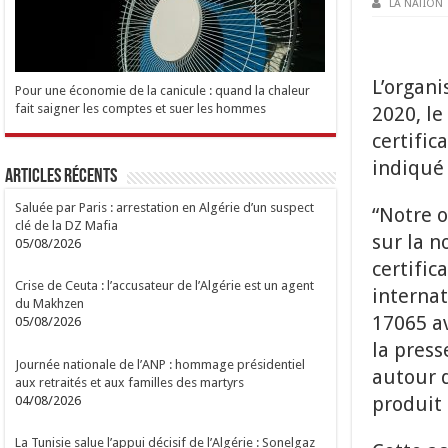
LA NATION
L’organi
Pour une économie de la canicule : quand la chaleur
fait saigner les comptes et suer les hommes
2020, le
certific
indiqué 
Articles Récents
Saluée par Paris : arrestation en Algérie d’un suspect
“Notre o
clé de la DZ Mafia
sur la n
05/08/2026
certific
Crise de Ceuta : l’accusateur de l’Algérie est un agent
internat
du Makhzen
17065 av
05/08/2026
la press
Journée nationale de l’ANP : hommage présidentiel
autour d
aux retraités et aux familles des martyrs
produit 
04/08/2026
La Tunisie salue l’appui décisif de l’Algérie : Sonelgaz