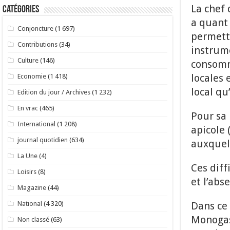
La chef
Catégories
a quant 
Conjoncture
(1 697)
permette
Contributions
(34)
instrum
Culture
(146)
consomm
locales 
Economie
(1 418)
local qu’
Edition du jour / Archives
(1 232)
En vrac
(465)
Pour sa 
International
(1 208)
apicole 
journal quotidien
(634)
auxquell
La Une
(4)
Ces diff
Loisirs
(8)
et l’abs
Magazine
(44)
Dans ce
National
(4 320)
Monogast
Non classé
(63)