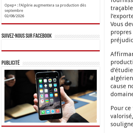
fournis
Opep+ : l’Algérie augmentera sa production dès
traçable
septembre
l’export
02/08/2026
Vous dev
propres 
Suivez-nous sur Facebook
préjudi
Affirman
producti
Publicité
d’étudi
algérien
cause n
domaine
Pour ce 
valorisé
soulign