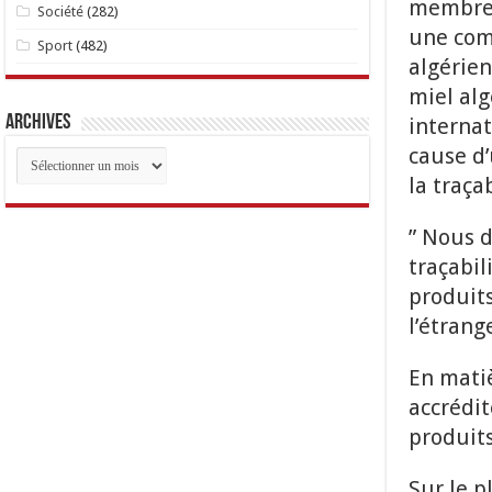
membre d
Société
(282)
une comm
Sport
(482)
algérien
miel alg
Archives
internat
cause d’
Archives
la traçab
” Nous d
traçabil
produits
l’étrang
En matiè
accrédit
produit
Sur le p