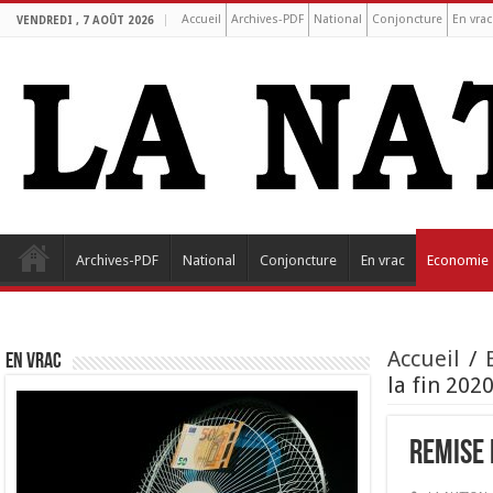
Accueil
Archives-PDF
National
Conjoncture
En vrac
VENDREDI , 7 AOÛT 2026
Archives-PDF
National
Conjoncture
En vrac
Economie
Accueil
/
EN VRAC
la fin 202
Remise 